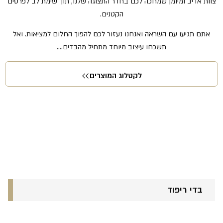
צוות אדיב ומיומן שמחכה לכם בחדר התצוגה שלנו, תוך שימת לב לפרטים
הקטנים.
אתם תגיעו עם השראה ואנחנו נעזור לכם להפוך החלום למציאות. ואל
תשכחו עיצוב מיוחד מתחיל מהבדים….
לקטלוג המוצרים
בדי ריפוד