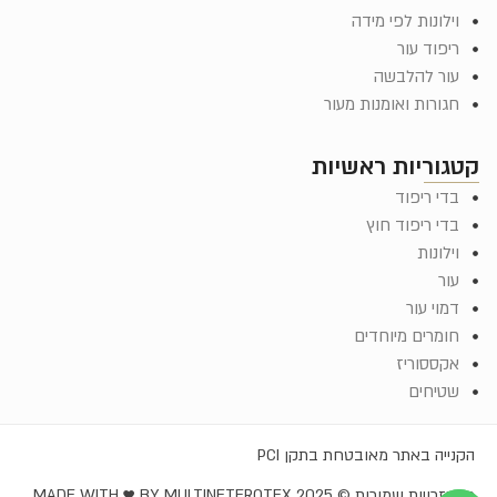
וילונות לפי מידה
ריפוד עור
עור להלבשה
חגורות ואומנות מעור
קטגוריות ראשיות
בדי ריפוד
בדי ריפוד חוץ
וילונות
עור
דמוי עור
חומרים מיוחדים
אקססוריז
שטיחים
הקנייה באתר מאובטחת בתקן PCI
כל הזכויות שמורות © EROTEX 2025
MADE WITH ♥️ BY MULTINET