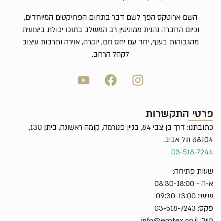
השם ארוטקס הפך לשם דבר בתחום הפרויקטים המיוחדים,
וכיום החברה נהנית ממוניטין רב המשלב בתוכו יכולת ביצועית
מהגבוהות בענף, יחד עם יחס חם, יוקרה, אוירה ותרבות עיצוב
לקהל הרחב.
פרטי התקשרות
כתובתנו: דרך בן צבי 84, בניין פנורמה, קומה ראשונה, ביתן 130,
68104 תל אביב.
03-518-7244
שעות פתיחה:
א-ה - 08:30-18:00
שישי: 09:30-13:00
פקס: 03-518-7243
מייל:
info@erotex.co.il