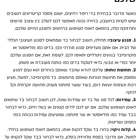
כאשר מדובר בבחירת בדי ריפוד רחיצים, ישנם מספר קריטריונים חשובים
שיש לקחת בחשבון. בחירה נכונה תאפשר לכם לשלב בין עיצוב מרשים
ותחזוקה קלה, בהתאם לאופי השימוש ברהיטים ולסגנון החיים שלכם.
1. סגנון עיצובי:
תחילה, חשוב לבחור בד שמתאים לסגנון העיצובי הכללי
של הבית. אם אתם מעדיפים סגנון מודרני ונקי, בדים כמו פוליאסטר או
מיקרופייבר בגוונים ניטרליים יתאימו לכם. לעומת זאת, אם הסגנון שלכם
יותר כפרי או טבעי, כדאי לשקול בדים כמו כותנה מעובדת או פשתן.
2. תחושת נוחות:
עליכם לוודא שהבד שאתם בוחרים הוא נעים למגע
ומספק את תחושת הנוחות שאתם מחפשים. בד מיקרופייבר, למשל, מציע
רכות ונעימות יוצאת דופן, בעוד שעור סינתטי מעניק תחושה יוקרתית וקל
לניקוי.
3. עמידות:
לכל סוג של בד יש עמידות שונה, לכן חשוב לבחור בד שיתאים
לאופן השימוש שלכם. אם יש לכם ילדים קטנים או בעלי חיים, כדאי לבחור
בבד עמיד כמו פוליאסטר או עור סינתטי, שמציעים עמידות גבוהה בפני
כתמים ושריטות.
4. קלות ניקוי:
בחרו בד שקל לנקות אותו, בהתאם לאופי השימוש בחלל.
למשל, אם מדובר בספת טלוויזיה בסלון, כדאי לבחור בבד שקל לנקותו על