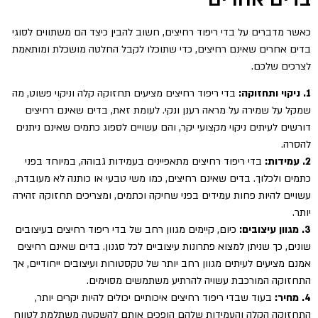
כאשר מדברים על בדי ריפוד רחיצים, חשוב להבין כיצד הם משתווים לסוגי
בדים אחרים שאינם רחיצים, כדי שתוכלו לקבל החלטה מושכלת ומותאמת
לצרכים שלכם.
1. ניקוי ותחזוקה:
בדי ריפוד רחיצים מציעים תחזוקה קלה וניקוי פשוט, מה
שמקל על שמירה על מראה רענן ונקי. לעומת זאת, בדים שאינם רחיצים
דורשים לעיתים ניקוי מקצועי יקר, והם עשויים לספוג כתמים שאינם ניתנים
להסרה.
2. עמידות:
בדי ריפוד רחיצים מתאפיינים בעמידות גבוהה, במיוחד בפני
כתמים ולכלוך. בדים שאינם רחיצים, כמו משי טבעי או כותנה לא מעובדת,
עשויים להיות פחות עמידים בפני שחיקה וכתמים, ומצריכים תחזוקה זהירה
יותר.
3. מגוון עיצובים:
כיום, קיימים מגוון רחב של בדי ריפוד רחיצים בעיצובים
שונים, כך שניתן למצוא פתרונות עיצוביים לכל סגנון. בדים שאינם רחיצים
אמנם מציעים לעיתים מגוון רחב יותר של טקסטורות ועיצובים ייחודיים, אך
התחזוקה המורכבת עשויה להרתיע משתמשים מסוימים.
4. מחיר:
בעוד שבדי ריפוד רחיצים איכותיים יכולים להיות יקרים יותר,
התחזוקה הקלה והעמידות שלהם הופכים אותם להשקעה משתלמת לטווח