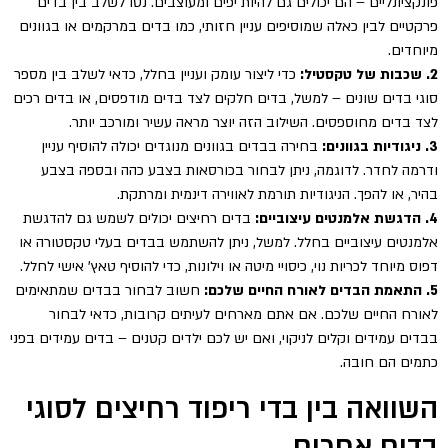
פונקציונליים – הם יכולים גם להיות יפים ומעוצבים. נסו לשלב בין בדים
פרקטיים לבין כאלה שמוסיפים עניין חזותי, כמו בדים במרקמים או בגוונים
מיוחדים.
2. שכבות של טקסטיל:
כדי ליצור עומק ועניין בחלל, כדאי לשלב בין מספר
סוגי בדים שונים – למשל, בדים חלקים לצד בדים מודפסים, או בדים רכים
לצד בדים מחוספסים. השילוב הזה יוצר מראה עשיר ומורכב יותר.
3. ניגודיות בגוונים:
בחירה בבדים בגוונים מנוגדים יכולה להוסיף עניין
ודרמה לחדר. לדוגמה, ניתן לבחור בכורסאות בצבע כהה ובספה בצבע
בהיר, או להפך. הניגודיות תורמת לאווירה דינמית ומרתקת.
4. הדגשת אלמנטים עיצוביים:
בדים רחיצים יכולים לשמש גם להדגשת
אלמנטים עיצוביים בחלל. למשל, ניתן להשתמש בבדים בעלי טקסטורה או
דפוס מיוחד לכריות נוי, כיסויי מיטה או וילונות, כדי להוסיף טאץ' אישי לחלל.
5. התאמת הבדים לאורח החיים שלכם:
חשוב לבחור בבדים שמתאימים
לאורח החיים שלכם. אם אתם מארחים לעיתים קרובות, כדאי לבחור
בבדים עמידים וקלים לניקוי, ואם יש לכם ילדים קטנים – בדים עמידים בפני
כתמים הם חובה.
השוואה בין בדי ריפוד רחיצים לסוגי
בדים אחרים