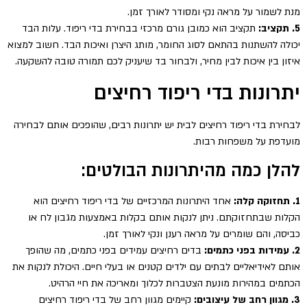
מנת לשמור על מראה נקי ומסודר לאורך זמן.
5. תקציב:
תקציב הוא כמובן גורם מרכזי בבחירת בדי ריפוד. עלות הבד
יכולה להשתנות בהתאם לסוג החומר, מותג היצרן ואיכות הבד. חשוב למצוא
איזון בין איכות לבין מחיר, ולבחור בד שיעניק לכם תמורה טובה להשקעה.
יתרונות בדי ריפוד רחיצים
לבחירת בדי ריפוד רחיצים לבית יש יתרונות רבים, שהופכים אותם לבחירה
מועדפת על משפחות רבות.
להלן כמה מהיתרונות הבולטים:
1. תחזוקה קלה:
אחד היתרונות המרכזיים של בדי ריפוד רחיצים הוא
הקלות שבתחזוקתם. ניתן לנקות אותם בקלות באמצעות מגבון לח או
כביסה, והם שומרים על מראה רענן ונקי לאורך זמן.
2. עמידות בפני כתמים:
בדים רחיצים עמידים בפני כתמים, מה שהופך
אותם לאידיאליים לבתים עם ילדים קטנים או בעלי חיים. היכולת לנקות את
הכתמים במהירות מונעת הצטברות לכלוך ומאריכה את חיי הרהיט.
3. מגוון רחב של עיצובים:
קיימים מגוון רחב של בדי ריפוד רחיצים