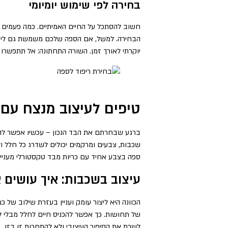
בחירה לפי שימוש יומיומי
חשוב להסתכל על החיים האמיתיים. כמה פעמים 
הבחירה. למשל, אם הספה שלכם משמשת גם לישיב
יוקרתי לאורך זמן. השורה התחתונה: אל תתפשרו ע
טיפים לעיצוב מנצח עם ב
ברגע שבחרתם את הבד הנכון – עכשיו אפשר להתח
שכבות, צבעים ומרקמים יכולים לשדרג כל חלל ולה
ספה בצבע אחיד עם כריות מבד טקסטורלי מעניין
עיצוב בשכבות: איך עושים א
הכוונה היא ליצור עומק ועניין בעזרת שילוב של 
של תחושות. כך אפשר להכניס חיים לחלל מבלי לה
לשרת את הסיפור העיצובי ולא להתחרות זו בזו.