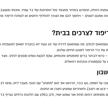
פציה הזולה, ההפרש במחיר מתגמד מול היתרונות של בד עמיד, איכותי ומעוצב. 
ילווה אתכם לשנים – ויחסוך לכם את הצורך להחליף רהיטים או לשלוח לריפוד
פוד לצרכים בבית?
ד שמתאים לכולם. מה שמתאים לדירה של זוג צעיר לא בהכרח יתאים למשפחה עם
 של בדי הריפוד לסגנון החיים שלכם.
 כדאי לבחור בדים סינתטיים איכותיים, שקל לנקות ושלא סופגים לכלוך. מצד
 על טקסטורה ונוכחות ויזואלית.
בון
ו על הספה, געו בבד, הרגישו איך הוא "מתנהג" עם הגוף. מעבר לזה, שימו לב 
 יבש או רטוב), ולאחריות שמציע היצרן או החנות.
וימים דוהים תחת אור שמש ישיר, ולכן בסלון עם חלונות גדולים נעדיף בדים