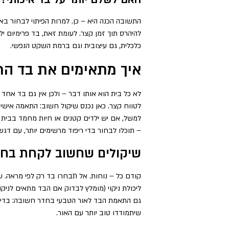
התשובה הכנה היא – כן. למרות הפיתוי לבחור באו
להיהרס תוך זמן קצר. לעומת זאת, בד פרימיום 
כלכלית, גם עיצובית וגם ברמת השקט הנפשי.
איך מתאימים את בד הרי
לא כל בית הוא אותו דבר – ולכן אין גם בד אח
לטווח קצר. כאן נכנס שיקול חשוב: התאמה אישית
למשל, אם יש ילדים קטנים או חיות מחמד בבית –
– תוכלו לבחור בדי ריפוד מרשימים יותר, עם דגש
שיקולים שחשוב לקחת בחש
קודם כל – נוחות. אל תבחרו בד רק לפי מראה. שב
ליכולת ניקוי (מומלץ לבדוק אם הבד מתאים לניקוי
גם התאמת הבד לאור הטבעי בחדר חשובה: בדים מס
שיתמודדו טוב יותר עם האור.