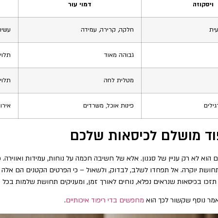
ויסקוזה
דמוי עור
עית
חלקה, קרירה, עמידה
עשיר
גבוהה מאוד
תלוי 
מטלית לחה
תלוי 
גילים
פינות אוכל, משרדים
אירוח
פוד מושלם לכיסאות שלכם
תיים הוא לא רק עניין של סגנון. אלא של חשיבה חכמה על נוחות, עמידות ואוויר
תחושת יוקרה. אל תפחדו לשלב, לבדוק, ולשאול – כי הפרטים הקטנים הם אלה 
 תזכו בכיסאות שנראים נפלא, נוחים לאורך זמן, ומעניקים תחושת שלמות בכל
אמר נוסף שקשור לכך הוא
מחפשים בדי ריפוד איכותיים
.