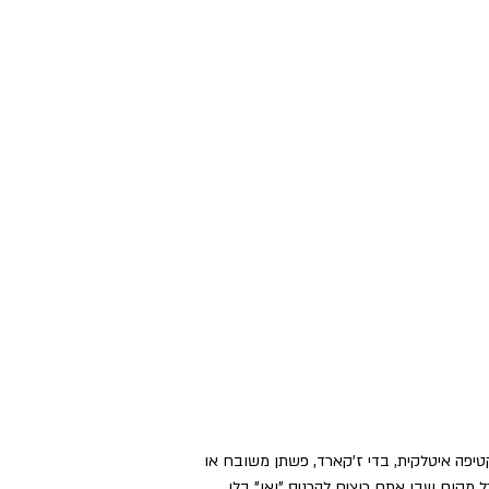
טיפה איטלקית, בדי ז'קארד, פשתן משובח או
 מקום שבו אתם רוצים להכניס "ואו" בלי