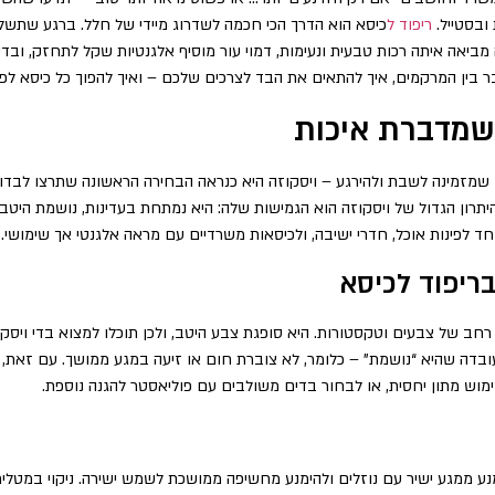
ובסטייל.
ריפוד ל
כיסא הוא הדרך הכי חכמה לשדרוג מיידי של חלל. ברגע שתשלבו
 מביאה איתה רכות טבעית ונעימות, דמוי עור מוסיף אלגנטיות שקל לתחזק, ובד
בין המרקמים, איך להתאים את הבד לצרכים שלכם – ואיך להפוך כל כיסא לפרי
 שמדברת איכות
מזמינה לשבת ולהירגע – ויסקוזה היא כנראה הבחירה הראשונה שתרצו לבדוק
רון הגדול של ויסקוזה הוא הגמישות שלה: היא נמתחת בעדינות, נושמת היטב,
וחד לפינות אוכל, חדרי ישיבה, ולכיסאות משרדיים עם מראה אלגנטי אך שימושי.
בריפוד לכיסא
 רחב של צבעים וטקסטורות. היא סופגת צבע היטב, ולכן תוכלו למצוא בדי ויסקו
ובדה שהיא “נושמת” – כלומר, לא צוברת חום או זיעה במגע ממושך. עם זאת
מוש מתון יחסית, או לבחור בדים משולבים עם פוליאסטר להגנה נוספת.
נע ממגע ישיר עם נוזלים ולהימנע מחשיפה ממושכת לשמש ישירה. ניקוי במטלי