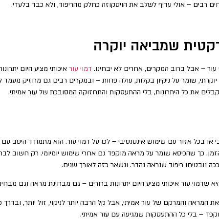
ם רבים – אולי עדיף לשלב את הויסקוזה כחלק מהריפוד, ולא כבד בלעדי.
רקטית שמביאה יוקרה
 עור – אבל ברוב המקרים, אחרים לא יבחינו.
דמוי עור
איכותי מציע היום יתרונו
וקרתי, שומר על ניקיון בקלות, עולה פחות – ובמקרים רבים גם מחזיק מעמד 
בלים את כל היתרונות, בלי ההתעסקות והתחזוקה המסובכת של עור אמיתי.
 או בכל אזור עם שימוש אינטנסיבי – לכו על דמוי עור. הוא מתמודד היטב עם 
מן. כך שהכיסא שומר על מראה מוקפד גם אחרי שימוש יומיומי. רק חשוב לבחור
ככה תבטיחו ריפוד שנראה נהדר. ונשאר כזה לאורך שנים.
א שדמוי עור איכותי מציע היום יתרונות ברורים – גם מבחינת מראה וגם מבחינ
 המראה והמרקם של עור אמיתי, אבל קל הרבה יותר לניקוי, זול יותר, ובדרך כ
וקפד – בלי כל ההתעסקות שמגיעה עם עור אמיתי.