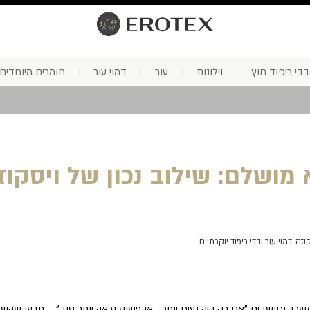
בדי ריפוד חוץ
וילונות
עור
דמוי עור
חומרים מיוחדים
מושלם: שילוב נכון של ויסקוזה
ה, דמוי עור ובדי ריפוד יוקרתיים
ד וחושבים "אם רק היה נעים יותר… או פשוט נראה יותר טוב" – תדעו שהשינוי