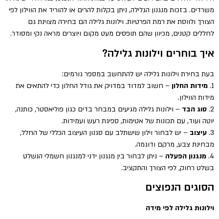
משרדים. בזכות מנגנון הגלילה, ניתן בקלות להרים או להוריד את הווילון לפי
הצורך ולווסת את רמת הפרטיות. וילונות גלילה הם בחירה מצוינת גם
לחללים קטנים, מכיוון שהם תופסים מעט מקום ויוצרים מראה נקי ומסודר.
איך בוחרים וילונות גלילה?
בעת בחירת וילונות גלילה יש להתחשב במספר גורמים:
1.
מידות החלון
– חשוב למדוד במדויק את גודל החלון כדי להתאים את
מידות הווילון.
2.
סוג הבד
– וילונות גלילה מגיעים במבחר בדים כגון פוליאסטר, כותנה,
יוטה ועוד, עם תכונות של אטימות, ספיגת רעש ועמידות.
3.
עיצוב
– יש לבחור וילון שישתלב עם סגנון העיצוב הכללי של החלל,
מבחינת צבע, מרקם ודוגמה.
4.
מנגנון הפעלה
– ניתן לבחור בין מנגנון ידני למנגנון חשמלי הנשלט
בשלט רחוק, לפי הצורך והתקציב.
הסוגים הנפוצים
וילונות גלילה לפי מידה