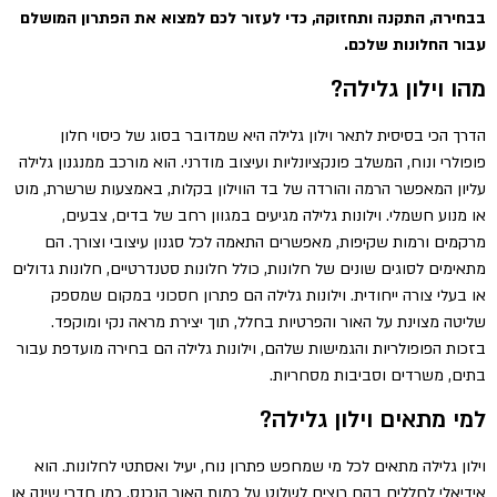
בבחירה, התקנה ותחזוקה, כדי לעזור לכם למצוא את הפתרון המושלם
עבור החלונות שלכם.
מהו וילון גלילה?
הדרך הכי בסיסית לתאר וילון גלילה היא שמדובר בסוג של כיסוי חלון
פופולרי ונוח, המשלב פונקציונליות ועיצוב מודרני. הוא מורכב ממנגנון גלילה
עליון המאפשר הרמה והורדה של בד הווילון בקלות, באמצעות שרשרת, מוט
או מנוע חשמלי. וילונות גלילה מגיעים במגוון רחב של בדים, צבעים,
מרקמים ורמות שקיפות, מאפשרים התאמה לכל סגנון עיצובי וצורך. הם
מתאימים לסוגים שונים של חלונות, כולל חלונות סטנדרטיים, חלונות גדולים
או בעלי צורה ייחודית. וילונות גלילה הם פתרון חסכוני במקום שמספק
שליטה מצוינת על האור והפרטיות בחלל, תוך יצירת מראה נקי ומוקפד.
בזכות הפופולריות והגמישות שלהם, וילונות גלילה הם בחירה מועדפת עבור
בתים, משרדים וסביבות מסחריות.
למי מתאים וילון גלילה?
וילון גלילה מתאים לכל מי שמחפש פתרון נוח, יעיל ואסתטי לחלונות. הוא
אידיאלי לחללים בהם רוצים לשלוט על כמות האור הנכנס, כמו חדרי שינה או