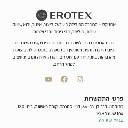
ארוטקס – החברה המובילה בישראל לייצור, איתור, יבוא ,שיווק
עורות, פולימד, בדי ריפוד ובדי וילונות.
השם ארוטקס הפך לשם דבר בתחום הפרויקטים המיוחדים,
וכיום החברה נהנית ממוניטין רב המשלב בתוכו יכולת ביצועית
מהגבוהות בענף, יחד עם יחס חם, יוקרה, אוירה ותרבות עיצוב
לקהל הרחב.
פרטי התקשרות
כתובתנו: דרך בן צבי 84, בניין פנורמה, קומה ראשונה, ביתן 130,
68104 תל אביב.
03-518-7244