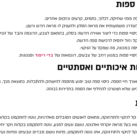
 ספות
ה מפני שחיקה, לכלוך, כתמים, קרעים ונזקים אחרים.
 לשדרג משמעותית את מראה הסלון ולהעניק לו מראה חדש ורענן.
ויי ספות כדי ליצור אווירה חדשה בסלון, בהתאם לצבע, הדוגמה והבד של הכיסו
קל וזול יחסית לרכישת ספה חדשה.
יסה במכונה, מה שמקל על הניקוי.
יסויי ספות במגוון רחב של צבעים, דוגמאות של
בדי ריפוד
וסגנונות.
ת איכותיים ואסתטיים
אורך חיי הספה. כיסוי ספה טוב ימנע מהספה להישחק ולהתבלות. כתוצאה מכך,
כיוון שלא תצטרכו להחליף את הספה בתדירות גבוהה.
 קל לניקוי ולתחזוקה, מתאים לאנשים הסובלים מאלרגיות, נוטה להתקמט בקלות
א בעל מראה יוקרתי ואלגנטי, נושם ונעים למגע, נוטה להתקמט בקלות ויקר יח
קל לניקוי ולתחזוקה, אינו נוטה להתקמט, פחות נושם מבדים טבעיים ופחות נע