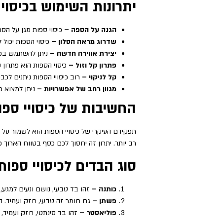
יתרונות השימוש בכיסוי
הגנה על הספה –
כיסוי ספות מגן על הספ
שדרוג מראה הסלון –
כיסוי הספות יכול
יצירת אווירה חדשה –
ניתן להשתמש בכיס
פתרון קל וזול –
כיסוי הספות הוא פתרון 
קל לניקוי –
רוב כיסויי הספות ניתנים לכב
מגוון רחב של אפשרויות –
ניתן למצוא כ
החשיבות של כיסויי ספו
תפקידם העיקרי של כיסויי הספות הוא לשמור על 
רב יותר. יתרון זה יחסוך לכם כסף בטווח הארוך 
סוג הבדים לכיסויי ספות
כותנה –
זהו בד טבעי, נושם ונעים למגע,
פשתן –
גם חומר זה טבעי, חזק ועמיד. הו
פוליאסטר –
זהו בד סינתטי, חזק ועמיד, 