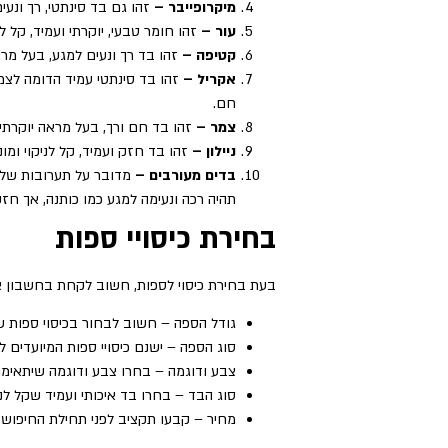
מיקרופייבר –
זהו גם בד סינתטי, רך ונעי
עור –
זהו חומר טבעי, יוקרתי ועמיד, קל 
קטיפה –
זהו בד רך ונעים למגע, בעל מרא
אקריל –
זהו בד סינתטי עמיד הדומה לצמר.
חם.
צמר –
זהו בד חם ורך, בעל מראה יוקרתי. 
ניילון
–
זהו בד חזק ועמיד, קל לניקוי ומו
בדים מעורבים –
מדובר על תערובות של ב
תהיה רכה ונעימה למגע כמו כותנה, אך חזק
בחירת כיסויי ספות
בעת בחירת כיסוי לספות, חשוב לקחת בחשבון א
גודל הספה – חשוב לבחור בכיסוי ספות ש
סוג הספה – ישנם כיסויי ספות המיועדים ל
צבע ודוגמה – בחרו צבע ודוגמה שיתאימו 
סוג הבד – בחרו בד איכותי ועמיד שקל לנ
מחיר – קבעו תקציב לפני תחילת החיפוש א