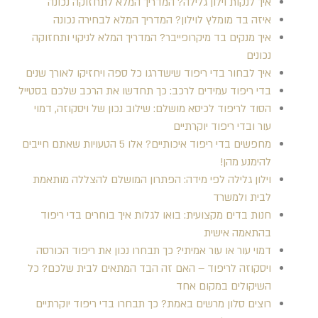
איך לנקות וילון גלילה? המדריך המלא לתחזוקה נכונה
איזה בד מומלץ לוילון? המדריך המלא לבחירה נכונה
איך מנקים בד מיקרופייבר? המדריך המלא לניקוי ותחזוקה
נכונים
איך לבחור בדי ריפוד שישדרגו כל ספה ויחזיקו לאורך שנים
בדי ריפוד עמידים לרכב: כך תחדשו את הרכב שלכם בסטייל
הסוד לריפוד לכיסא מושלם: שילוב נכון של ויסקוזה, דמוי
עור ובדי ריפוד יוקרתיים
מחפשים בדי ריפוד איכותיים? אלו 5 הטעויות שאתם חייבים
להימנע מהן!
וילון גלילה לפי מידה: הפתרון המושלם להצללה מותאמת
לבית ולמשרד
חנות בדים מקצועית: בואו לגלות איך בוחרים בדי ריפוד
בהתאמה אישית
דמוי עור או עור אמיתי? כך תבחרו נכון את ריפוד הכורסה
ויסקוזה לריפוד – האם זה הבד המתאים לבית שלכם? כל
השיקולים במקום אחד
רוצים סלון מרשים באמת? כך תבחרו בדי ריפוד יוקרתיים