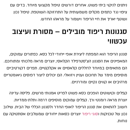
ניתנים לניקוי ביתי פשוט. אחרים דורשים טיפול מקצועי מיוחד. בדים עם
ציפוי נגד כתמים מקלים משמעותית על התחזוקה השוטפת. טיפול נכון
ושוטף יאריך את חיי הריפוד וישמור על מראהו החדש.
סגנונות ריפוד מובילים – מסורת ועיצוב
עכשווי
סגנון הריפוד הוא המפתח ליצירת אופי ייחודי לכל כסא. כפתורים עמוקים,
המאפיינים את הסגנון הצ'סטרפילד הקלאסי, יוצרים מראה מלכותי ומתוחכם.
הם מתאימים במיוחד לחללים קלאסיים או אקלקטיים. תפרים דקורטיביים
מוסיפים מימד של תחכום ועניין ויזואלי. הם יכולים ליצור דפוסים גיאומטריים
מרהיבים או קווים נקיים ומודרניים.
קפלים וקישוטים הופכים כסא פשוט לפריט אמנותי מרשים. פליסה עדינה
יוצרת מראה רומנטי ורך. קפלים עמוקים מוסיפים דרמה ותלת-ממדיות.
חשוב להתאים את סגנון הריפוד לאופי החדר ולסגנון הכללי של הבית. שילוב
נכון של טכניקות ו
סוגי ריפוד
יוצרים כסאות ייחודים שמשלבים אסתטיקה עם
נוחות.