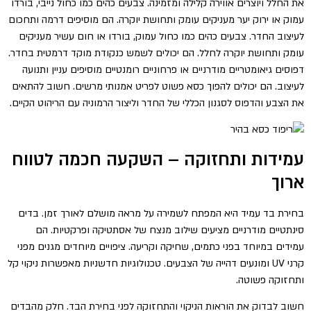
את החלל ויוצרים אווירה קלילה ומזמינה. צבעים כהים כמו כחול נייבי, בורדו
עמוק או ירוק יער מעניקים עומק ותחושת יוקרה. הם מוסיפים דרמה ותחכום
לעיצוב החדר. צבעים כהים כמו כחול עמוק, בורדו או חום עשיר מעניקים
עומק ותחושת יוקרה לחלל. הם יכולים לשמש כנקודת מוקד דרמטית בחדר.
דפוסים גיאומטריים מודרניים או פרחוניים רומנטיים מוסיפים עניין ותנועה
לעיצוב. הם יכולים להפוך כסא פשוט לפריט אמנותי מרשים. חשוב להתאים
את הצבע והדפוס לסגנון הכללי של החדר וליצור הרמוניה עם הריהוט הקיים.
עמידות ותחזוקה – השקעה חכמה לטווח
ארוך
בחירת בד עמיד היא המפתח לשמירה על מראה מושלם לאורך זמן. בדים
סינתטיים מודרניים מציעים שילוב מנצח של אסתטיקה ופרקטיות. הם
עמידים במיוחד בפני כתמים, שחיקה וקריעה. ציפויים מיוחדים מגנים מפני
קרני UV ומונעים דהייה של הצבעים. טכנולוגיות חדשניות מאפשרות ניקוי קל
ותחזוקה פשוטה.
חשוב לבדוק את הוראות הניקוי והתחזוקה לפני בחירת הבד. חלק מהבדים