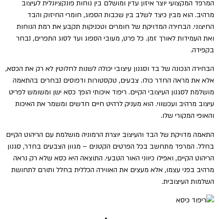
המרפד המקצועי יוצר איזון עדין ומושלם בין נוחות פונקציונלית לעיצוב
מרהיב. הוא מבין כיצד לשלב בין שכבות הספוג, חומרי החיזוק והבד
החיצוני. הבחירה המדויקת של חומרים וטכניקות תקבע את רמת הנוחות
ואת העמידות לאורך זמן. כל פרט, מעובי הספוג ועד לסוג התפרים, נבחר
בקפידה.
הבחירה הנכונה של בד וסגנון עיצובי יכולה לשנות לחלוטין לא רק את הכסא,
אלא את מראה החדר כולו. צבעים, טקסטורות ודפוסים נבחרים בהתאמה
מושלמת לסגנון העיצובי הקיים. ריפוד איכותי הופך כסא ישן ומשומש לפריט
עיצוב מרהיב ועכשווי. הוא מעניק לרהיט חיים חדשים ומשמר את האיכות
והאופי המקורי שלו.
התאמה מדויקת של הבד והעיצוב יוצרת הרמוניה מושלמת עם הריהוט הקיים
בחלל. המרפד מתחשב בכל הפרטים הקטנים – מגוון הצבעים בחדר, סגנון
הריהוט הקיים, ואפילו כיווני האור הטבעי. התוצאה היא כסא שלא רק נראה
מרהיב בפני עצמו, אלא מעצים את האווירה הכללית בחלל ותורם לתחושת
השלמות העיצובית.