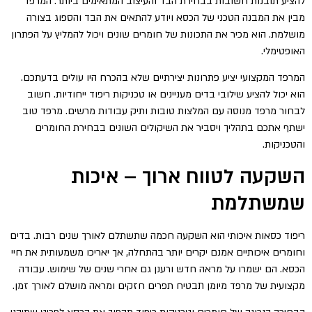
להציע תובנות חשובות בבחירת הבד והעיצוב המתאימים ביותר. המרפד
מבין את המבנה הטכני של הכסא ויודע להתאים את הבד והספוג בצורה
מושלמת. הוא מכיר את התכונות של חומרים שונים ויכול להמליץ על הפתרון
האופטימלי.
המרפד המקצועי יציע פתרונות יצירתיים שלא בהכרח היו עולים בדעתכם.
הוא יכול להציע שילובי בדים מעניינים או טכניקות ריפוד ייחודיות. חשוב
לבחור מרפד מנוסה עם המלצות טובות ותיק עבודות מרשים. מרפד טוב
ישתף אתכם בתהליך ויסביר את השיקולים השונים בבחירת החומרים
והטכניקות.
השקעה לטווח ארוך – איכות
שמשתלמת
ריפוד כסאות איכותי הוא השקעה חכמה שתשתלם לאורך שנים רבות. בדים
וחומרים איכותיים אמנם יקרים יותר בהתחלה, אך יאריכו משמעותית את חיי
הכסא. הם ישמרו על מראה חדש ורענן גם אחרי שנים של שימוש. עבודה
מקצועית של מרפד מיומן תבטיח תפרים חזקים ומראה מושלם לאורך זמן.