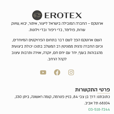
ארוטקס – החברה המובילה בישראל לייצור, איתור, יבוא ,שיווק
עורות, פולימד, בדי ריפוד ובדי וילונות.
השם ארוטקס הפך לשם דבר בתחום הפרויקטים המיוחדים,
וכיום החברה נהנית ממוניטין רב המשלב בתוכו יכולת ביצועית
מהגבוהות בענף, יחד עם יחס חם, יוקרה, אוירה ותרבות עיצוב
לקהל הרחב.
פרטי התקשרות
כתובתנו: דרך בן צבי 84, בניין פנורמה, קומה ראשונה, ביתן 130,
68104 תל אביב.
03-518-7244