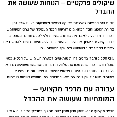
שיקולים פרקטיים – הנוחות שעושה את
ההבדל
נוחות היא המפתח להצלחת פרויקט הריפוד ולשביעות רצון לאורך זמן.
בחירת הספוג והבד המתאימים דורשת הבנה מעמיקה של צרכי המשתמש.
ריפוד רך מדי עלול לאבד את צורתו במהירות ולא לספק תמיכה מספקת.
ריפוד קשה מדי יהפוך את הישיבה הממושכת ללא נעימה. חשוב להתאים את
צפיפות הספוג לסוג השימוש ולמשקל המשתמשים.
עובי הספוג והבד צריכים להיות מותאמים למטרת השימוש של הכסא. כסא
אוכל דורש ריפוד שונה מכורסת טלוויזיה. תדירות השימוש משפיעה גם היא
על בחירת החומרים. כסאות בשימוש יומיומי דורשים חומרים עמידים
במיוחד. חשוב לשקול גם את תנאי הסביבה, כמו חשיפה לשמש או לחות.
עבודה עם מרפד מקצועי –
המומחיות שעושה את ההבדל
מרפד מקצועי מביא ניסיון וידע שאין להם תחליף בתהליך הריפוד. הוא יכול