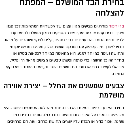
בחירת הבד המושלם – המפתח
להצלחה
בדי ריפוד
מודרניים מציעים מגוון עצום של אפשרויות המתאימות לכל סגנון
וצורך. בדים עמידים כמו מיקרופייבר מספקים פתרון מושלם לבתים עם
ילדים וחיות מחמד. הם עמידים בפני כתמים, קלים לניקוי ושומרים על מראה
חדש לאורך זמן. קטיפה, עם המרקם העשיר שלה, מעניקה מראה יוקרתי
ותחושה נעימה במיוחד למגע. היא מתאימה במיוחד לכסאות בסלון או
בחדר האוכל הרשמי. בדי כותנה ופשתן טבעיים מציעים מראה רך וקליל,
אידיאלי לעיצוב כפרי או חופי. הם נושמים היטב ונעימים במיוחד בימי הקיץ
החמים.
צבעים שמשנים את החלל – יצירת אווירה
מושלמת
בחירת הצבע בריפוד כסאות היא הרבה יותר מהחלטה אסתטית פשוטה. היא
משפיעה דרמטית על האווירה והתחושה בחדר כולו. גוונים בהירים כמו
שמנת, אפור בהיר או תכלת עדין יוצרים תחושת מרחב ואור. הם מרחיבים