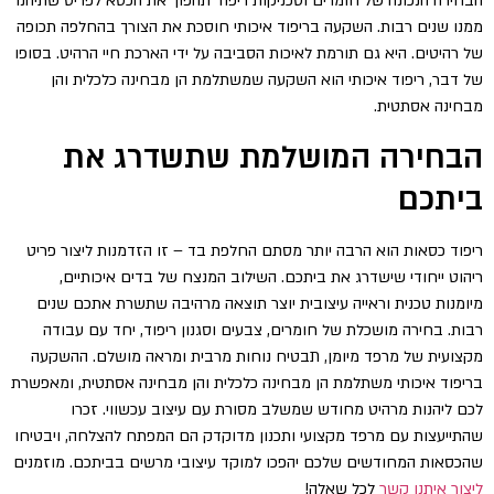
הבחירה הנכונה של חומרים וטכניקות ריפוד תהפוך את הכסא לפריט שתיהנו
ממנו שנים רבות. השקעה בריפוד איכותי חוסכת את הצורך בהחלפה תכופה
של רהיטים. היא גם תורמת לאיכות הסביבה על ידי הארכת חיי הרהיט. בסופו
של דבר, ריפוד איכותי הוא השקעה שמשתלמת הן מבחינה כלכלית והן
מבחינה אסתטית.
הבחירה המושלמת שתשדרג את
ביתכם
ריפוד כסאות הוא הרבה יותר מסתם החלפת בד – זו הזדמנות ליצור פריט
ריהוט ייחודי שישדרג את ביתכם. השילוב המנצח של בדים איכותיים,
מיומנות טכנית וראייה עיצובית יוצר תוצאה מרהיבה שתשרת אתכם שנים
רבות. בחירה מושכלת של חומרים, צבעים וסגנון ריפוד, יחד עם עבודה
מקצועית של מרפד מיומן, תבטיח נוחות מרבית ומראה מושלם. ההשקעה
בריפוד איכותי משתלמת הן מבחינה כלכלית והן מבחינה אסתטית, ומאפשרת
לכם ליהנות מרהיט מחודש שמשלב מסורת עם עיצוב עכשווי. זכרו
שהתייעצות עם מרפד מקצועי ותכנון מדוקדק הם המפתח להצלחה, ויבטיחו
שהכסאות המחודשים שלכם יהפכו למוקד עיצובי מרשים בביתכם. מוזמנים
ליצור איתנו קשר
לכל שאלה!