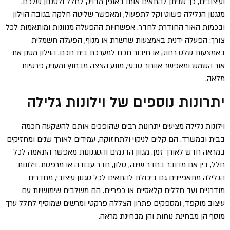
ועיצובים, כך שניתן להתאים אותו באופן מדויק לחלל ולסגנון שלכם.
מנגנון הגלילה פשוט וקל לתפעול, ומאפשר שליטה חלקה בגובה הוילון
ובכמות האור החודרת לחדר. אפשרויות ההפעלה מגוונות ומותאמות לכל
צורך: הפעלה ידנית באמצעות שרשרת או מנוף, הפעלה חשמלית
באמצעות שלט רחוק או חיבור חכם למערכת בית חכם. הוילון מסנן את
אור השמש ומאפשר אוורור טבעי, מונע הצצה מבחוץ ומעניק פרטיות
מלאה.
יתרונות נוספים של וילונות גלילה
וילונות גלילה מציעים יתרונות רבים שהופכים אותם להשקעה חכמה
בבית ובמשרד. הם קלים לניקוי ולתחזוקה, עמידים לאורך שנים ומחזיקים
במראה חדש לאורך זמן. מגוון הדגמים והסגנונות מאפשר התאמה לכל
חלל, בין אם מדובר בחדר שינה, סלון, חדר עבודה או מרפסת. וילונות
הגלילה מתאפיינים גם ביכולת להתאים לכל סגנון עיצובי, מחדרים
מודרניים ועד חללים קלאסיים או כפריים. הם משלבים שימושיות עם
עיצוב מוקפד, ומספקים פתרון הצללה פרקטי ומרשים שמוסיף לחלל ערך
מוסף הן מבחינת נוחות והן מבחינת מראה.