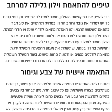
טיפים להתאמת וילון גלילה למרחב
כדי להפיק את המקסימום מהוילון, חשוב לשים לב למספר נקודות: קודם
כל, יש למדוד את גובה ורוחב החלון במדויק ולהתאים את סוג הבד
בהתאם לשימוש הרצוי. וילון האפלה מתאים לחדרי שינה או חדרי הקרנה,
בעוד וילון רשת מתאים למרפסות או חלונות חשופים לחרקים. צבע
הוילון חשוב לשילוב עם הריהוט והקירות, כדי ליצור תחושת הרמוניה
וחמימות בחלל. בנוסף, יש לשקול את מנגנון ההפעלה: הפעלה ידנית
מתאימה לחללים קטנים או חלונות פחות נגישים, בעוד הפעלה חשמלית
מאפשרת נוחות מקסימלית בחללים גדולים או בחדרי ישיבות ומשרדים.
התאמה אישית של צבע וגימור
וילונות גלילה מאפשרים התאמה אישית מלאה של צבע וגימור, כך שהם
משתלבים בצורה מושלמת עם כל עיצוב חדר. ניתן לבחור בין צבעים
בהירים להדגשת אור טבעי ועד צבעים כהים ליצירת אווירה אינטימית
ומפנקת. מגוון הטקסטורות והחומרים מאפשר ליצור מראה חלק, רך או
מרקם עשיר שמעניק עומק ועניין ויזואלי. התאמה זו מבטיחה שהוילון לא