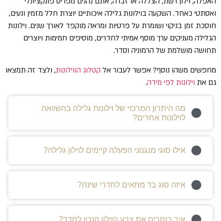
האפלה, וילון רשת, הצללה או זברה, אתם נהנים מפריט פונקציונלי
ואסתטי כאחד. השקעה בוילונות גלילה איכותיים יוצרת חלל מזמין ונעים,
חוסכת זמן בניקוי ושומרת על פרטיות ומראה מוקפד לאורך שנים. וילונות
הגלילה מעניקים ערך מוסף אמיתי לחדרים, מוסיפים חמימות ויוצרים
תחושה מושלמת של הרמוניה וסדר.
מחפשים משהו נוסף? אפשר לעבור אל
קטלוג הווילונות
, ולצד זה תמצאו
גם את
וילונות לפי מידה
.
מה היתרון המרכזי של וילונות גלילה בהשוואה
לוילונות אחרים?
אילו סוגי מנגנוני הפעלה קיימים לוילון גלילה?
איזה סוג בד מתאים לחדרי שינה?
איך בוחרים את צבע הוילון הנכון לחדר?