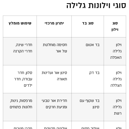
סוגי וילונות גלילה
סוג
סוג בד
יתרון מרכזי
שימוש מומלץ
וילון
וילון
בד אטום
חסימה מוחלטת
חדרי שינה,
גלילה
של אור
חדרי הקרנה
האפלה
וילון
בד דק
סינון אור ועדינות
סלון, חדר
גלילה
תאורה
עבודה, חדר
הצללה
ילדים
וילון
בד שקוף עם
חדירת אור טבעי
מרפסות, גינות,
גלילה
סינון
ומניעת חרקים
חלונות פתוחים
רשת
וילון
שילוב פסים
שליטה מדויקת
חדרי מגורים,