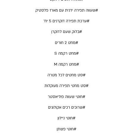
#שעווה תפירה ידנית עם מארז פלסטיק
#ערכת תפירה דוקרנים 5 יח’
#בלוק שעם לדוקרן
#מחט 2 חורים
#מחט רקמה S
#מחט רקמה M
#סט מחטים לכל מטרה
#סט מחטי תפירה מעוקלות
#חוטי שעווה פוליאסטר
#שרוכים רכים אקולוגים
#חוטי ניילון
#חוטי פשתן