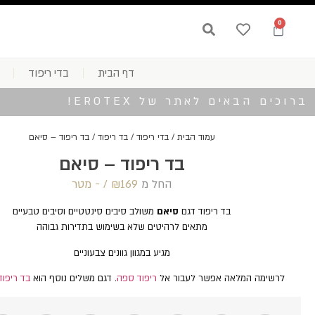
0
דף הבית
בדי ריפוד
ברוכים הבאים לאתר של EROTEX!
עמוד הבית
/
בדי ריפוד
/
בד ריפוד
/ בד ריפוד – סיאם
בד ריפוד – סיאם
החל מ
169 /‏‏‎ ‎- מטר
₪
בד ריפוד דגם
סיאם
משולב סיבים סינטטיים וסיבים טבעיים
מתאים לרהיטים שלא בשימוש בתדירות גבוהה
מגיע במגוון גוונים צבעוניים
לרשימה המלאה אפשר לעבור אל
ריפוד ספה
. דגם משלים נוסף הוא
בד ריפוד