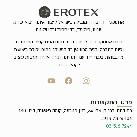
ארוטקס – החברה המובילה בישראל לייצור, איתור, יבוא ,שיווק
עורות, פולימד, בדי ריפוד ובדי וילונות.
השם ארוטקס הפך לשם דבר בתחום הפרויקטים המיוחדים,
וכיום החברה נהנית ממוניטין רב המשלב בתוכו יכולת ביצועית
מהגבוהות בענף, יחד עם יחס חם, יוקרה, אוירה ותרבות עיצוב
לקהל הרחב.
פרטי התקשרות
כתובתנו: דרך בן צבי 84, בניין פנורמה, קומה ראשונה, ביתן 130,
68104 תל אביב.
03-518-7244