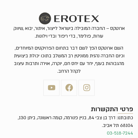
ארוטקס – החברה המובילה בישראל לייצור, איתור, יבוא ,שיווק
עורות, פולימד, בדי ריפוד ובדי וילונות.
השם ארוטקס הפך לשם דבר בתחום הפרויקטים המיוחדים,
וכיום החברה נהנית ממוניטין רב המשלב בתוכו יכולת ביצועית
מהגבוהות בענף, יחד עם יחס חם, יוקרה, אוירה ותרבות עיצוב
לקהל הרחב.
פרטי התקשרות
כתובתנו: דרך בן צבי 84, בניין פנורמה, קומה ראשונה, ביתן 130,
68104 תל אביב.
03-518-7244