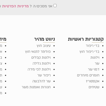
אני מסכים/ה ל
מדיניות הפרטיות
ש
קטגוריות ראשיות
ניווט מהיר
מיד
בדי ריפוד
עיצוב חוץ
מד
בדי ריפוד חוץ
פולימד לתנאי חוץ
או
וילונות
וילונות קפלים
בל
עור
וילונות גלילה
צר
דמוי עור
וילונות לפי מידה
מש
חומרים מיוחדים
ריפוד עור
תק
אקססוריז
עור להלבשה
מפ
שטיחים
חגורות ואומנות מעור
שא
ממ