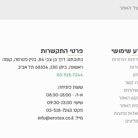
ל האתר
ע שימושי
פרטי התקשרות
יניות החזרות
כתובתנו: דרך בן צבי 84, בניין פנורמה, קומה
דות
ראשונה, ביתן 130, 68104 תל אביב.
וג
03-518-7244
ו קשר
שעות פתיחה:
לוחים
א-ה - 08:30-18:00
נון האתר
שישי: 09:30-13:00
ת האתר
פקס: 03-518-7243
לות נפוצות
מייל:
info@erotex.co.il
ליצים