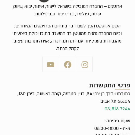
ארוטקס – החברה המובילה בישראל לייצור, איתור, יבוא ,שיווק
עורות, פולימד, בדי ריפוד ובדי וילונות.
השם ארוטקס הפך לשם דבר בתחום הפרויקטים המיוחדים,
וכיום החברה נהנית ממוניטין רב המשלב בתוכו יכולת ביצועית
מהגבוהות בענף, יחד עם יחס חם, יוקרה, אוירה ותרבות עיצוב
לקהל הרחב.
פרטי התקשרות
כתובתנו: דרך בן צבי 84, בניין פנורמה, קומה ראשונה, ביתן 130,
68104 תל אביב.
03-518-7244
שעות פתיחה:
א-ה - 08:30-18:00