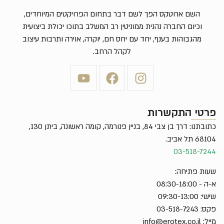
השם ארוטקס הפך לשם דבר בתחום הפרויקטים המיוחדים,
וכיום החברה נהנית ממוניטין רב המשלב בתוכו יכולת ביצועית
מהגבוהות בענף, יחד עם יחס חם, יוקרה, אוירה ותרבות עיצוב
לקהל הרחב.
פרטי התקשרות
כתובתנו: דרך בן צבי 84, בניין פנורמה, קומה ראשונה, ביתן 130,
68104 תל אביב.
03-518-7244
שעות פתיחה:
א-ה - 08:30-18:00
שישי: 09:30-13:00
פקס: 03-518-7243
מייל:
info@erotex.co.il