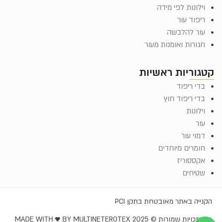
וילונות לפי מידה
ריפוד עור
עור להלבשה
חגורות ואומנות מעור
קטגוריות ראשיות
בדי ריפוד
בדי ריפוד חוץ
וילונות
עור
דמוי עור
חומרים מיוחדים
אקססוריז
שטיחים
הקנייה באתר מאובטחת בתקן PCI
כל הזכויות שמורות © EROTEX 2025
MADE WITH ♥️ BY MULTINET