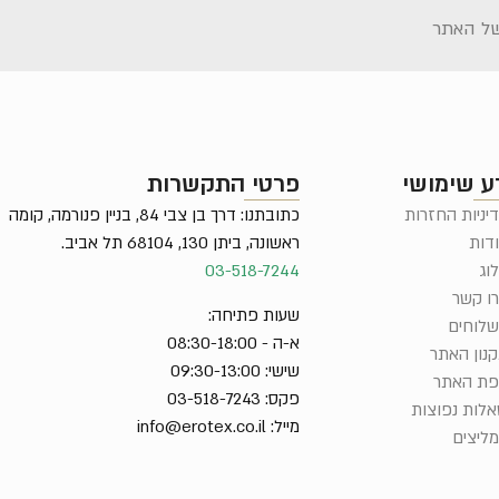
ל האתר
ע שימושי
פרטי התקשרות
יניות החזרות
כתובתנו: דרך בן צבי 84, בניין פנורמה, קומה
דות
ראשונה, ביתן 130, 68104 תל אביב.
וג
03-518-7244
ו קשר
שעות פתיחה:
לוחים
א-ה - 08:30-18:00
נון האתר
שישי: 09:30-13:00
ת האתר
פקס: 03-518-7243
לות נפוצות
מייל:
info@erotex.co.il
ליצים