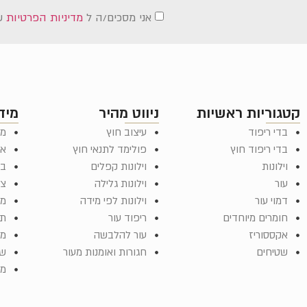
אני מסכים/ה ל
מדיניות הפרטיות
ש
קטגוריות ראשיות
ניווט מהיר
מיד
בדי ריפוד
עיצוב חוץ
מד
בדי ריפוד חוץ
פולימד לתנאי חוץ
או
וילונות
וילונות קפלים
בל
עור
וילונות גלילה
צר
דמוי עור
וילונות לפי מידה
מש
חומרים מיוחדים
ריפוד עור
תק
אקססוריז
עור להלבשה
מפ
שטיחים
חגורות ואומנות מעור
שא
ממ