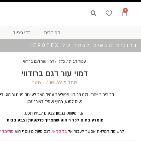
0
דף הבית
בדי ריפוד
ברוכים הבאים לאתר של EROTEX!
עמוד הבית
/
כללי
/ דמוי עור דגם ברודווי
דמוי עור דגם ברודווי
החל מ
149 /‏‏‎ ‎- מטר
₪
בד ריפוד ייחודי דגם ברודווי מפולימד עמיד מאד לעיצוב פנים וריהוט בית
נעים למגע, רחיץ ועמיד לאורך זמן.
הבד משווק במגוון צבעים לבחירתכם.
מומלץ בחום לכל ריהוט שמצריך פרקטיות וצבע בבית!
לרשימה המלאה אפשר לעבור אל
בד סקאי
. דגם משלים נוסף הוא
פולימד ד