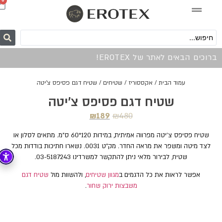
0
ברוכים הבאים לאתר של EROTEX!
עמוד הבית
/
אקססוריז
/
שטיחים
/ שטיח דגם פסיפס צ'יטה
שטיח דגם פסיפס צ'יטה
₪
189
₪
480
שטיח פסיפס צ'יטה מפרווה אמיתית, במידות 120*60 ס"מ. מתאים לסלון או
לצד מיטה ומשפר את מראה החדר. מק"ט 0031. נשארו חתיכות בודדות מכל
שטיח, לבירור מלאי ניתן להתקשר למשרדינו 03-5187243.
אפשר לראות את כל הדגמים ב
מגוון שטיחים
, ולהשוות מול
שטיח דגם
משבצות ירוק שחור
.