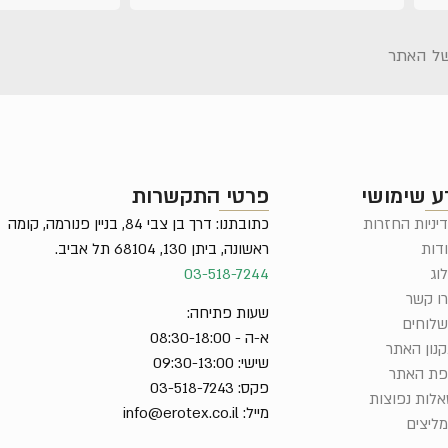
ל האתר
ע שימושי
פרטי התקשרות
יניות החזרות
כתובתנו: דרך בן צבי 84, בניין פנורמה, קומה
דות
ראשונה, ביתן 130, 68104 תל אביב.
וג
03-518-7244
ו קשר
שעות פתיחה:
לוחים
א-ה - 08:30-18:00
נון האתר
שישי: 09:30-13:00
ת האתר
פקס: 03-518-7243
לות נפוצות
מייל:
info@erotex.co.il
ליצים