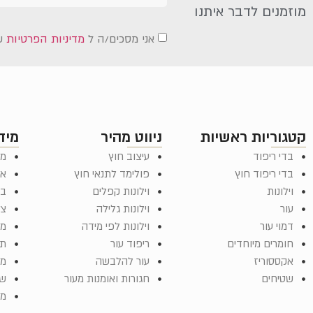
מוזמנים לדבר איתנו
אני מסכים/ה ל
מדיניות הפרטיות
ש
קטגוריות ראשיות
ניווט מהיר
מיד
בדי ריפוד
עיצוב חוץ
מד
בדי ריפוד חוץ
פולימד לתנאי חוץ
או
וילונות
וילונות קפלים
בל
עור
וילונות גלילה
צר
דמוי עור
וילונות לפי מידה
מש
חומרים מיוחדים
ריפוד עור
תק
אקססוריז
עור להלבשה
מפ
שטיחים
חגורות ואומנות מעור
שא
ממ