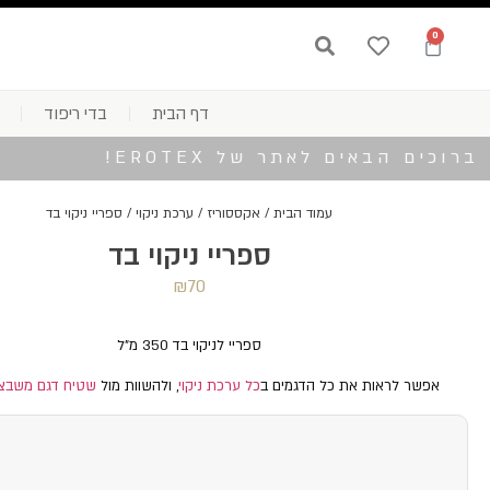
0
דף הבית
בדי ריפוד
ברוכים הבאים לאתר של EROTEX!
עמוד הבית
/
אקססוריז
/
ערכת ניקוי
/ ספריי ניקוי בד
ספריי ניקוי בד
₪
70
ספריי לניקוי בד 350 מ"ל
אפשר לראות את כל הדגמים ב
כל ערכת ניקוי
, ולהשוות מול
שטיח דגם משבצו