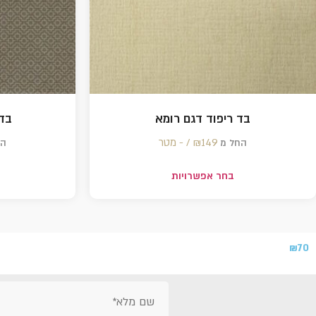
בד ריפוד דגם רומא
בד 
149 /‏‏‎ ‎- מטר
₪
החל מ
הח
בחר אפשרויות
₪
70