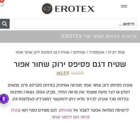
0
ברוכים הבאים לאתר של EROTEX!
עמוד הבית
/
אקססוריז
/
שטיחים
/ שטיח דגם פסיפס ירוק שחור אפור
שטיח דגם פסיפס ירוק שחור אפור
₪
189
₪
480
שטיח פסיפס ירוק שחור אפור מפרווה אמיתית, במידות 120*60 ס"מ. מתאים
לסלון או לצד מיטה ומשפר את מראה החדר. מק"ט 0014. נשארו חתיכות
בודדות מכל שטיח, לבירור מלאי ניתן להתקשר למשרדינו 03-5187243.
לרשימה המלאה אפשר לעבור אל
שטיחים
. דגם משלים נוסף הוא
שטיח
פרווה דגם דלמטי שחור
.