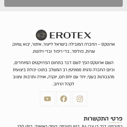
ארוטקס – החברה המובילה בישראל לייצור, איתור, יבוא ,שיווק
עורות, פולימד, בדי ריפוד ובדי וילונות.
השם ארוטקס הפך לשם דבר בתחום הפרויקטים המיוחדים,
וכיום החברה נהנית ממוניטין רב המשלב בתוכו יכולת ביצועית
מהגבוהות בענף, יחד עם יחס חם, יוקרה, אוירה ותרבות עיצוב
לקהל הרחב.
פרטי התקשרות
כתובתנו: דרך בן צבי 84, בניין פנורמה, קומה ראשונה, ביתן 130,