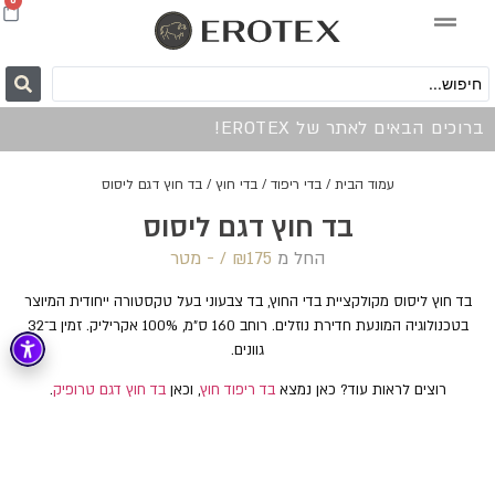
0
ברוכים הבאים לאתר של EROTEX!
עמוד הבית
/
בדי ריפוד
/
בדי חוץ
/ בד חוץ דגם ליסוס
בד חוץ דגם ליסוס
החל מ
175 /‏‏‎ ‎- מטר
₪
בד חוץ ליסוס מקולקציית בדי החוץ, בד צבעוני בעל טקסטורה ייחודית המיוצר
בטכנולוגיה המונעת חדירת נוזלים. רוחב 160 ס"מ, 100% אקריליק. זמין ב־32
גוונים.
רוצים לראות עוד? כאן נמצא
בד ריפוד חוץ
, וכאן
בד חוץ דגם טרופיק
.