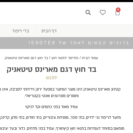
0
דף הבית
בדי ריפוד
ברוכים הבאים לאתר של EROTEX!
עמוד הבית
/
פולימד לתנאי חוץ
/ בד חוץ דגם מארינס טיטאניק
בד חוץ דגם מארינס טיטאניק
₪
189
קטלוג מארינס טיטאניק הינו מוצר המיוצר במפעל ירוק וידידותי לסביבה, אינו 
וחומרים מסרטנים ואנטי בקטריאלי.
עמיד מאוד בפני כתמים וקל לניקוי
מיועד לריפוד גני ילדים, בתי ספר, מוסדות ציבוריים, בתי חולים, בתי מלון, קלינ
מותאם במיוחד לעמידות בתנאי חוץ קיץחורף, עמיד בפני מלחים, כלור ובעל יציבות