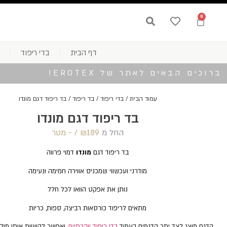
0
דף הבית
בדי ריפוד
ברוכים הבאים לאתר של EROTEX!
עמוד הבית
/
בדי ריפוד
/
בד ריפוד
/ בד ריפוד דגם מונדו
בד ריפוד דגם מונדו
החל מ
189 /‏‏‎ ‎- מטר
₪
בד ריפוד דגם
מונדו
דמוי פרווה
מודרני ועכשווי שמכניס אווירה חמימה ונעימה
נותן את אפקט הוואו לכל חלל
מתאים לריפוד כורסאות רביצה, ספות, כריות
הדגם מוצג לצד יתר הדגמים בעמוד
בדי ריפוד יוקרתיים
, ואפשר להשוות אותו מול