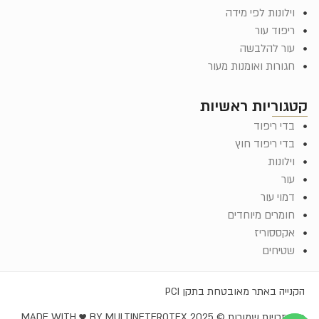
וילונות לפי מידה
ריפוד עור
עור להלבשה
חגורות ואומנות מעור
קטגוריות ראשיות
בדי ריפוד
בדי ריפוד חוץ
וילונות
עור
דמוי עור
חומרים מיוחדים
אקססוריז
שטיחים
הקנייה באתר מאובטחת בתקן PCI
כל הזכויות שמורות © EROTEX 2025
MADE WITH ♥️ BY MULTINET