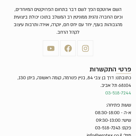
השם ארוטקס הפך לשם דבר בתחום הפרויקטים המיוחדים,
וכיום החברה נהנית ממוניטין רב המשלב בתוכו יכולת ביצועית
מהגבוהות בענף, יחד עם יחס חם, יוקרה, אוירה ותרבות עיצוב
לקהל הרחב.
פרטי התקשרות
כתובתנו: דרך בן צבי 84, בניין פנורמה, קומה ראשונה, ביתן 130,
68104 תל אביב.
03-518-7244
שעות פתיחה:
א-ה - 08:30-18:00
שישי: 09:30-13:00
פקס: 03-518-7243
מייל:
info@erotex.co.il