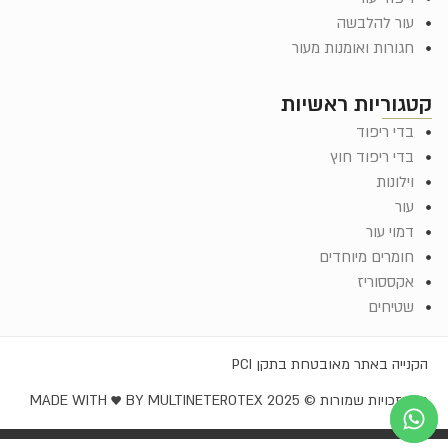
עור להלבשה
חגורות ואומנות מעור
קטגוריות ראשיות
בדי ריפוד
בדי ריפוד חוץ
וילונות
עור
דמוי עור
חומרים מיוחדים
אקססוריז
שטיחים
הקנייה באתר מאובטחת בתקן PCI
כל הזכויות שמורות © EROTEX 2025
MADE WITH ♥️ BY MULTINET