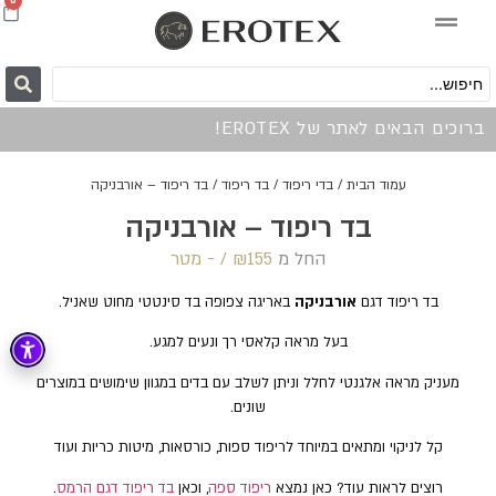
0
ברוכים הבאים לאתר של EROTEX!
עמוד הבית
/
בדי ריפוד
/
בד ריפוד
/ בד ריפוד – אורבניקה
בד ריפוד – אורבניקה
החל מ
155 /‏‏‎ ‎- מטר
₪
בד ריפוד דגם
אורבניקה
באריגה צפופה בד סינטטי מחוט שאניל.
בעל מראה קלאסי רך ונעים למגע.
מעניק מראה אלגנטי לחלל וניתן לשלב עם בדים במגוון שימושים במוצרים
שונים.
קל לניקוי ומתאים במיוחד לריפוד ספות, כורסאות, מיטות כריות ועוד
רוצים לראות עוד? כאן נמצא
ריפוד ספה
, וכאן
בד ריפוד דגם הרמס
.