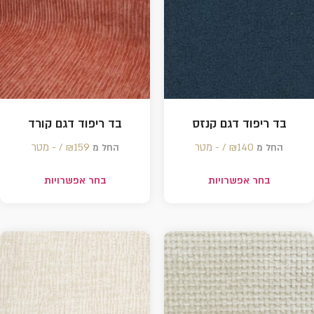
בד ריפוד דגם קנזס
בד ריפוד דגם קורד
140 /‏‏‎ ‎- מטר
₪
159 /‏‏‎ ‎- מטר
₪
החל מ
החל מ
בחר אפשרויות
בחר אפשרויות