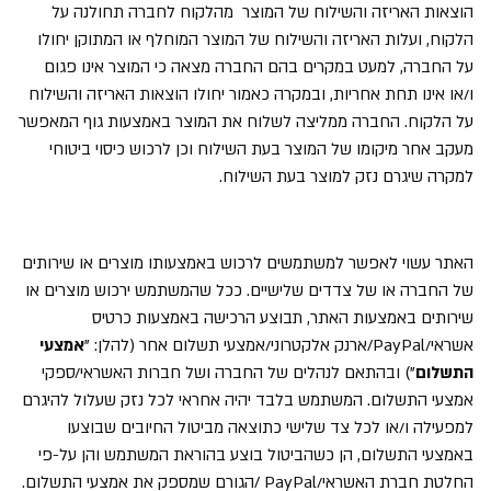
הוצאות האריזה והשילוח של המוצר מהלקוח לחברה תחולנה על
הלקוח, ועלות האריזה והשילוח של המוצר המוחלף או המתוקן יחולו
על החברה, למעט במקרים בהם החברה מצאה כי המוצר אינו פגום
ו/או אינו תחת אחריות, ובמקרה כאמור יחולו הוצאות האריזה והשילוח
על הלקוח. החברה ממליצה לשלוח את המוצר באמצעות גוף המאפשר
מעקב אחר מיקומו של המוצר בעת השילוח וכן לרכוש כיסוי ביטוחי
למקרה שיגרם נזק למוצר בעת השילוח.
האתר עשוי לאפשר למשתמשים לרכוש באמצעותו מוצרים או שירותים
של החברה או של צדדים שלישיים. ככל שהמשתמש ירכוש מוצרים או
שירותים באמצעות האתר, תבוצע הרכישה באמצעות כרטיס
אשראי/
PayPal
/ארנק אלקטרוני/אמצעי תשלום אחר (להלן: "
אמצעי
התשלום
") ובהתאם לנהלים של החברה ושל חברות האשראי/ספקי
אמצעי התשלום. המשתמש בלבד יהיה אחראי לכל נזק שעלול להיגרם
למפעילה ו/או לכל צד שלישי כתוצאה מביטול החיובים שבוצעו
באמצעי התשלום, הן כשהביטול בוצע בהוראת המשתמש והן על-פי
החלטת חברת האשראי/
PayPal
/הגורם שמספק את אמצעי התשלום.