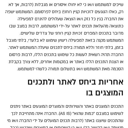
שייכים למשתמש ו/או כי לא יחולו איסורים או מגבלות (לרבות, אך לא
רק, כאלו הנוגעים לזכויות קניין רוחני) ביחס לפרסומם. המשתמש ישפה
את החברה בגין כל נזק ו/או הוצאה שעלולים להיגרם למפעילה
כתוצאה מהעלאת תכנים לאתר על-ידי המשתמש, לרבות במצב שבו
מדובר בתכנים המפרים זכויות קניין רוחני של צדדים שלישיים.
המשתמש מקנה בזאת למפעילה רישיון שימוש לא בלעדי, בלתי מוגבל
בזמן, בלתי חוזר וללא תמורה ביחס לתכנים שיעלה המשתמש לאתר.
החברה תהיה רשאית לעשות כל שימוש בתכנים הללו, לרבות פרסום
או הצגת התכנים הללו באתר או במקומות אחרים, ללא צורך בקבלת
הסכמה מאת המשתמש ו/או בתשלום תמורה כלשהי למשתמש.
אחריות ביחס לאתר ולתכנים
המוצגים בו
התכנים המוצגים באתר והשירותים והמוצרים המוצעים באתר ניתנים
לשימוש במצבם "כמות שהוא" (
AS IS
). החברה אינה מתחייבת לכך
שהתכנים שיוצגו באתר (לרבות תכנים המועלים על ידי החברה ו/או מי
מטעמה ו/או הקשור בה) ו/או כי השירותים או המוצרים שירכוש (ככל