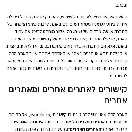
ובכתב.
המשתמש אינו רשאי לעשות כל שימוש, להעתיק או לנקוט בכל פעולה
אחרת ביחס לסימני המסחר המופיעים באתר, לרבות סימני המסחר של
החברה או של צדדים שלישיים. חל איסור מוחלט להציג את עמודי
האתר, או אילו מהם, בעיצוב גרפי או בממשק השונים מאלו המוצגים
באתר, אלא אם החברה אישרה זאת, מראש ובכתב. אין לראות בהצגת
או הכללת מידע או תכנים באתר או באתרים אחרים אשר האתר מכיל
קישורים אליהם כהקנייה למשתמש של זכויות כלשהן באותם מידע או
תכנים, לרבות זכויות קניין רוחני, רישיון או מתן כל רשות או זכות אחרת
למשתמש.
קישורים לאתרים אחרים ומאתרים
אחרים
האתר מכיל ו/או עשוי להכיל בתוכו קישורים (
hyperlinks
) אל מקורות
מידע ותכנים אחרים המצויים על אתרים ברשת האינטרנט, אשר אינם
חלק מהאתר ("
האתרים האחרים
"). כעיקרון, החברה אינה קשורה