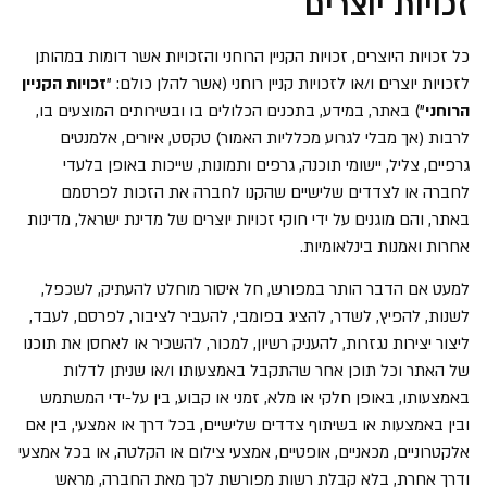
זכויות יוצרים
כל זכויות היוצרים, זכויות הקניין הרוחני והזכויות אשר דומות במהותן
לזכויות יוצרים ו/או לזכויות קניין רוחני (אשר להלן כולם: "
זכויות הקניין
הרוחני
") באתר, במידע, בתכנים הכלולים בו ובשירותים המוצעים בו,
לרבות (אך מבלי לגרוע מכלליות האמור) טקסט, איורים, אלמנטים
גרפיים, צליל, יישומי תוכנה, גרפים ותמונות, שייכות באופן בלעדי
לחברה או לצדדים שלישיים שהקנו לחברה את הזכות לפרסמם
באתר, והם מוגנים על ידי חוקי זכויות יוצרים של מדינת ישראל, מדינות
אחרות ואמנות בינלאומיות.
למעט אם הדבר הותר במפורש, חל איסור מוחלט להעתיק, לשכפל,
לשנות, להפיץ, לשדר, להציג בפומבי, להעביר לציבור, לפרסם, לעבד,
ליצור יצירות נגזרות, להעניק רשיון, למכור, להשכיר או לאחסן את תוכנו
של האתר וכל תוכן אחר שהתקבל באמצעותו ו/או שניתן לדלות
באמצעותו, באופן חלקי או מלא, זמני או קבוע, בין על-ידי המשתמש
ובין באמצעות או בשיתוף צדדים שלישיים, בכל דרך או אמצעי, בין אם
אלקטרוניים, מכאניים, אופטיים, אמצעי צילום או הקלטה, או בכל אמצעי
ודרך אחרת, בלא קבלת רשות מפורשת לכך מאת החברה, מראש