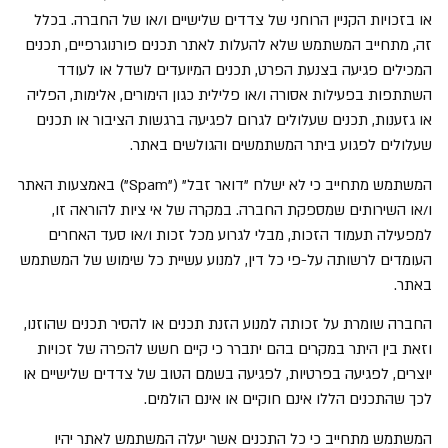
או בזכויות הקניין הרוחני של צדדים שלישיים ו/או של החברה. בכלל
זה, מתחייב המשתמש שלא להעלות לאתר תכנים פורנוגרפיים, תכנים
המכילים פגיעה בצנעת הפרט, תכנים המיועדים לשדל או לעודד
השתתפות בפעילות אסורה ו/או פלילית כגון הימורים, אלימות, הפליה
או גזענות, תכנים שעלולים לגרום לפגיעה ברגשות הציבור או תכנים
שעלולים לפגוע ביתר המשתמשים והגולשים באתר.
המשתמש מתחייב כי לא ישלח "דואר זבל" ("
Spam
") באמצעות האתר
ו/או השירותים שמספקת החברה. במקרה של אי ציות להוראה זו,
למפעילה תעמוד הזכות, מבלי לגרוע מכל זכות ו/או סעד האחרים
העומדים לרשותה על-פי כל דין, למנוע עשיית כל שימוש של המשתמש
באתר.
החברה שומרת על זכותה למנוע הזנת תכנים או להסיר תכנים שהוזנו,
וזאת בין היתר במקרים בהם יתברר כי קיים חשש להפרה של זכויות
יוצרים, לפגיעה בפרטיות, לפגיעה בשמם הטוב של צדדים שלישיים או
לכך שהתכנים הללו אינם חוקיים או אינם הולמים.
המשתמש מתחייב כי כל התכנים אשר יעלה המשתמש לאתר יהיו