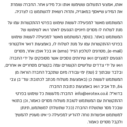
אותו, אמצעי התשלום ששימשו אותו וכל מידע אחר. החברה שומרת
את המידע שייאסף במאגריה, ותהיה רשאית להשתמש בו לצרכיה.
המשתמש מאשר למפעילה לעשות שימוש בפרטי ההתקשרות עמו על
מנת לשלוח לו מסרים חיוניים הנוגעים לאתר ו/או לשימושו של
המשתמש באתר. בנוסף, המשתמש מאשר למפעילה לעשות שימוש
בפרטי ההתקשרות עמו על מנת לשלוח לו, באמצעות דואר אלקטרוני
(
e-mail
), מסרונים לטלפון הנייד (
sms
) או בכל אופן אחר, מסרים
הנוגעים למוצרים ו/או שירותים נוספים אשר מסופקים על ידי החברה
ו/או על ידי צדדים שלישיים הקשורים עמה בקשרים מסחריים או אחרים,
ובלבד שבתוך 2 (שני) ימי עבודה מיום שתקבל החברה הוראה מן
המשתמש לעשות כן (באמצעות משלוח מכתב לכתובת: שד' בן צבי
84, תל אביב ו/או באמצעות כתובת החברה
בדוא"ל:
info@erotex.co.il
החברה מלעשות כל שימוש בפרטי
ההתקשרות עם המשתמש לטובת משלוח מסרים כאמור, וכן בתנאי
שבכל מסר שתשלח החברה (ככל שתשלח) למשתמש, תינתן
למשתמש אפשרות נוחה להודיע למפעילה כי אינו מעוניין להמשיך
ולקבל מסרים כאמור.