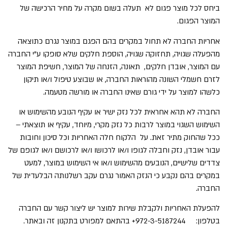
ביחס לכל מוצר פגום לא תעלה בשום מקרה על מחיר הרכישה של
המוצר הפגום.
אחריות החברה לא תחול במקרים בהם הפגם במוצר נגרם כתוצאה
מהפעלה שגויה, תחזוקה שגויה, הוספת חלקים שלא סופקו ע"י החברה
עם המוצר, אובדן חלקים, תאונה, הזנחה של המוצר, חשיפת המוצר
לזרם חשמלי השונה מהוראות החברה, או שבוצע טיפול ו/או תיקון
כלשהו למוצר על ידי גורם שאינו החברה או מורשה מטעמה.
החברה לא תהא אחראית לכל נזק ישיר או עקיף הנובע מהשימוש או
השימוש השגוי במוצר לרבות כל נזק מקרי, מיוחד, עקיף או תוצאתי –
ככל שהחוק מתיר זאת. על הלקוח חלה האחריות וכל סיכון וחובות
עבור אובדן, נזק וחבלה לגופו ו/או לרכושו ו/או לרכושם ו/או לגופם של
צדדים שלישיים, הנובעים מהשימוש ו/או אי השימוש במוצר, למעט
במקרים בהם נקבע כי הנזק האמור נגרם עקב רשלנותה הבלעדית של
החברה.
להפעלת האחריות ולקבלת שירות למוצר יש ליצור קשר עם החברה
בטלפון:
+972-3-5187244
בהתאם למפורט בתקנון זה ובאתר.