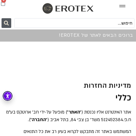
0
ברוכים הבאים לאתר של EROTEX!
מדיניות החזרות
כללי
אתר האינטרנט אליו נכנסת ("
האתר
") מופעל על-ידי חב' ארוטקס בע"מ
ח.פ.512452384 משד' בן צבי 84, בתל אביב ("
החברה
").
המשתמש באתר זה מתבקש לקרוא בעיון רב את כל התנאים