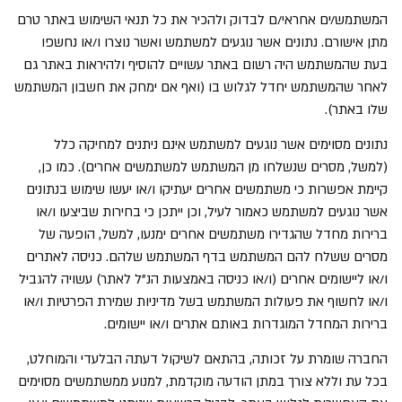
המשתמש/ים אחראי/ם לבדוק ולהכיר את כל תנאי השימוש באתר טרם
מתן אישורם. נתונים אשר נוגעים למשתמש ואשר נוצרו ו/או נחשפו
בעת שהמשתמש היה רשום באתר עשויים להוסיף ולהיראות באתר גם
לאחר שהמשתמש יחדל לגלוש בו (ואף אם ימחק את חשבון המשתמש
שלו באתר).
נתונים מסוימים אשר נוגעים למשתמש אינם ניתנים למחיקה כלל
(למשל, מסרים שנשלחו מן המשתמש למשתמשים אחרים). כמו כן,
קיימת אפשרות כי משתמשים אחרים יעתיקו ו/או יעשו שימוש בנתונים
אשר נוגעים למשתמש כאמור לעיל, וכן ייתכן כי בחירות שביצעו ו/או
ברירות מחדל שהגדירו משתמשים אחרים ימנעו, למשל, הופעה של
מסרים ששלח להם המשתמש בדף המשתמש שלהם. כניסה לאתרים
ו/או ליישומים אחרים (ו/או כניסה באמצעות הנ"ל לאתר) עשויה להגביל
ו/או לחשוף את פעולות המשתמש בשל מדיניות שמירת הפרטיות ו/או
ברירות המחדל המוגדרות באותם אתרים ו/או יישומים.
החברה שומרת על זכותה, בהתאם לשיקול דעתה הבלעדי והמוחלט,
בכל עת וללא צורך במתן הודעה מוקדמת, למנוע ממשתמשים מסוימים