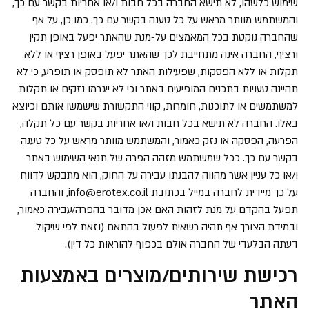
שימוש כלשהו, לא תישא החברה בכל חבות ו/או אחריות בקשר עם כך,
והמשתמש מוותר מראש על כל טענה בקשר עם כך. כמו כן, על אף
שהחברה נוקטת בכל המאמצים על-מנת שהאתר יפעל באופן תקין
ורציף, החברה אינה מתחייבת לכך שהאתר יפעל באופן רציף או ללא
תקלות או ללא הפסקות, שפעילות האתר לא תופסק או תופרע, כי לא
תהיינה טעויות בתכנים המופיעים באתר וכי לא ייגרמו נזקים או תקלות
למשתמשים או לתוכנות, חומרות, קווי התקשורת שישמשו אותם וכיוצא
באלו. החברה לא תישא בכל חבות ו/או אחריות בקשר עם כל תקלה,
הפרעה, הפסקה או נזק כאמור, והמשתמש מוותר מראש על כל טענה
בקשר עם כך. ככל שמשתמש מזהה הפרה של תנאי השימוש באתר
ו/או כל עניין אשר מהווה להבנתו עבירה על החוק, הוא מתבקש לדווח
על כך מיידית לחברה במייל בכתובת
info@erotex.co.il
, והחברה
תפעל בהקדם על מנת לזהות האם אכן מדובר בהפרה/עבירה כאמור,
ובמידת הצורך אף תהיה רשאית לפעול בהתאם (וזאת לפי שיקול
דעתה הבלעדי של החברה אולם בכפוף להוראות כל דין).
רכישת שירותים/מוצרים באמצעות
האתר