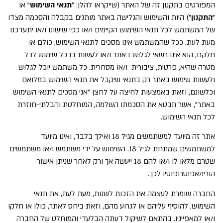
המפורטים בתקנון זה של האתר (שייקראו להלן: "
תנאי השימוש
" או
"
התקנון
") היות והשימוש והגלישה באתר מותנים בקבלה והסכמה מצדו
של המשתמש לכל תנאי השימוש הקיימים ו/או כפי שישונו ו/או יתעדכנו
מעת לעת. ככל שהמשתמש אינו מסכים לתנאי השימוש, כולם או
חלקם, הוא אינו רשאי לגלוש באתר ו/או לעשות בו כל שימוש לכל
מטרה שהיא, פרטית, ציבורית ו/או מסחרית. כל משתמש יוכל לגלוש
ולעשות שימוש באתר רק בתנאי שיקבל את תנאי השימוש במלואם
וכלשונם, וזאת באמצעות לחיצה על לחצן "אני מסכים לתנאי השימוש
באתר", אשר תבטא את הסכמתו השלמה, המוחלטת והבלתי-חוזרת
לכל תנאי השימוש.
אתר זה מיועד למשתמשים מגיל 18 ואילך בלבד, ואינו מיועד
למשתמשים שמתחת לגיל 18. השימוש על ידי משתמש ו/או משתמשים
שטרם מלאו לו ו/או להם 18 ייעשה אך ורק לאחר שניתן אישור
הוריו/אפוטרופוסיו לכך.
החברה שומרת לעצמה את הזכות לשנות, מעת לעת, את תנאי
השימוש, להוסיף עליהם או לגרוע מהם, וזאת ביחס לאתר, כולו או חלקו
ו/או למאפייניו. בהתאם לשיקול דעתה הבלעדי והמוחלט של החברה