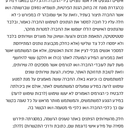
אישיים הנוגעים אליו אשר מצויים בידי החברה ולהכלילם במאגר/י מידע
(כהגדרת מונח זה בחוק הגנת הפרטיות, תשמ"א-1981) שברשותה ו/או
אשר החברה תיצור בעתיד, וזאת על אף שמובהר לו במפורש כי לא
חלה עליו כל חובה למסור את הנתונים לשימוש החברה כאמור, ובלבד
שהנתונים האישיים הללו ישמשו את החברה למטרות מחקר,
סטטיסטיקה, התאמת תכנים והצעה ושיווק של מוצרים ושירותים בלבד
ולא יימסרו לכל צד שלישי (אלא כחלק מקבוצת נותנים המתייחסת
למספר אנשים מבלי לציין את זהות האנשים), אלא אם המשתמש יאשר
זאת במפורש. המידע המועלה לאתר (כולו או חלקו) עשוי להיחשף
מעת לעת לעובדי החברה ו/או לגורמים אשר מספקים לה שירותים,
וזאת לטובת תחזוקת האתר, שיפורו, הצעת שירותים שונים
למשתמשים בו וכיוצא באלו. החברה עושה מאמצים על מנת למנוע
שימוש לרעה במידע שמעלים המשתמשים לאתר, אולם אין ביכולתה
להבטיח כי הגורמים האמורים לא יעשו שימוש (לרבות שימוש לרעה)
במידע הנוגע למשתמשים, והמשתמש מוותר מראש על כל טענה בקשר
עם כך כלפי החברה ו/או כלפי מי מטעמה ו/או הקשור בה.
חלק מהשירותים הניתנים באתר טעונים הרשמה, במסגרתה תידרש
מסירה של מידע אישי (דוגמת שם, כתובת ודרכי התקשרות) (להלן: