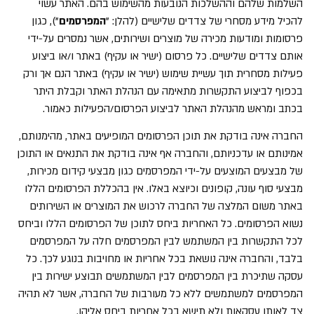
השלמות שלהם וההשלכות הנובעות מהשימוש בהם. האתר עשוי
להכיל מידע מסחרי של צדדים שלישיים (להלן: "
המפרסמים
"), כגון
פרסומות ומודעות מכירה של מוצרים ושירותים, אשר נמסרים על-ידי
אותם צדדים שלישיים. כל פרסום (ישיר או עקיף) באתר ו/או ביצוע
פעילות מסחרית תוך עשיית שימוש (ישיר או עקיף) באתר הנם אך ורק
בכפוף לביצוע התקשרות מתאימה עם הנהלת האתר וקבלת היתר
בכתב ומראש מהנהלת האתר לביצוע הפרסום/הפעילות כאמור.
החברה אינה בודקת את תוכן הפרסומים המופיעים באתר, מהימנותם,
אמינותם או עדכניותם, והחברה אף אינה בודקת את התנאים או התוכן
של מבצעים המוצעים על-ידי המפרסמים כגון מבצעי קידום מכירות,
מבצעי סוף עונה, קופונים וכיוצא באלו. אין בהכללת הפרסומים הללו
באתר משום המלצה של החברה לרכוש את המוצרים או השירותים
נשוא הפרסומים. כל האחריות ביחס לתוכן של הפרסומים הללו וביחס
לכל התקשרות בין המשתמש לבין המפרסמים חלה על המפרסמים
בלבד, והחברה אינה נושאת בכל אחריות או מחויבות בנוגע לכך. כל
עסקה שתיכרת בין המפרסמים לבין המשתמשים תבוצע ישירות בין
המפרסמים למשתמשים ללא כל מעורבות של החברה, אשר לא תהיה
צד לאותן עסקאות ולא תישא בכל אחריות ביחס אליהן.