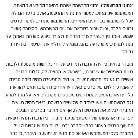
"
נתוני ההרשמה
"). נתוני ההרשמה יישמרו במאגר המידע של האתר.
המשתמש אינו מחויב למסור את נתוני ההרשמה, אולם בלעדיהם לא
יוכל להשתמש בשירותים האמורים. המשתמש מתחייב למסור פרטים
נכונים בלבד, וכן לשמור בסודיות את שם המשתמש והסיסמה (אשר
ישמשו אותו בין השאר לצורך הזדהות ולצורך ביצוע פעולות באתר) על
מנת למנוע שימוש לרעה בהם. מומלץ להחליף את הסיסמה בתדירות
גבוהה.
מובהר בזאת, כי היה והחברה תידרש על-ידי כל רשות מוסמכת (לרבות
רשות משפטית או ציבורית), בישראל או מחוצה לה, לגלות פרטים
אישיים בנוגע למי מהמשתמשים, או היה ולמפעילה תהיה סיבה סבירה
להאמין כי גילוים של פרטים כאלה או אחרים נדרש בהתאם להוראות
כל דין ו/או בהתאם לסטנדרטים משפטיים מקובלים ו/או על מנת למנוע
נזק למשתמשים ו/או לצדדים שלישיים כלשהם, כי אז תהיה רשאית
החברה לגלות את הפרטים הללו, אף אם מדובר בפרטים הנוגעים
לפרטיותו או צנעתו של המשתמש. עוד מובהר, כי החברה תהיה רשאית
לחשוף פרטים כאמור ככל שהדבר יידרש לשם מימוש זכויותיה של
החברה כלפי המשתמש ו/או אכיפת תנאי השימוש. כן מובהר, כי ככל