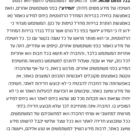
בכל תחום שהוא.
אתר זה מאפשר למשתמשים לחשוף ו/או למנוע
חשיפה של מידע מסוים (להלן: "
המידע
") בפני משתמשים אחרים, וזאת
באמצעות בחירה בברירות המחדל הרלוונטיות ביחס למידע כאמור (או
באמצעות הותרת ברירות מחדל קיימות על כנן). המשתמש מצהיר כי
ידוע לו כי המידע ייחשף בפני כל גורם אשר נכלל בגדר ברירות המחדל
הרלוונטיות, וכי הוא מוותר מראש על כל טענה בקשר עם כך. כל חשיפה
של מידע כאמור בפני משתמשים אחרים, קיימים או עתידיים, הינה על
אחריות המשתמש בלבד, והחברה לא תישא בכל חבות ו/או אחריות
לכל נזק, ישיר או עקיף, שעלול להיגרם למשתמש כתוצאה מחשיפת
המידע בפני משתמשים אחרים. מודגש בזאת, כי על-אף שהחברה
נוקטת באמצעים מקובלים לאבטחת התכנים המוצגים באתר, אין
באפשרותה של החברה להבטיח כי לא יבוצעו חדירות לאתר, חשיפה
של מידע שיוצג באתר, שיבושים או הפרעות לפעילות האתר או כי לא
יחולו שגיאות ו/או תקלות מכל סוג שהוא ביחס לאתר ו/או ביחס למידע
המופיע בו. החברה אינה מתחייבת לכך שלא תבוצע חדירה בלתי
מורשית למחשבי או שרתי החברה ו/או למחשביהם של המשתמשים.
ככל שתבוצע חדירה לאתר ו/או ככל שצד שלישי יקבל לרשותו מידע
שיוצג באתר, לרבות מידע השייך למשתמשים או נוגע אליהם, וייעשה בו