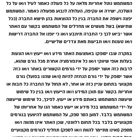
המשתמש נוטל אחריות מלאה על כל פעולה כאמור לעיל ו/או על כל
השלכה, ישירה או עקיפה, העלולה לנבוע מפעולה כאמור. המשתמש
יפצה וישפה את החברה בגין כל ההוצאות בהן תישא החברה (ככל
שתישא) בשל מעשים או מחדלים של המשתמש בקשר עם האתר
אשר יביאו לכך כי החברה תיתבע ו/או כי יופנו אל החברה דרישות
ו/או טענות ו/או תביעות מאת צדדים שלישיים.
במקרה שבו יסופקו באמצעות האתר מידע ו/או ייעוץ ו/או הצעות
בעלות אופי שיווקי ו/או כל אינפורמציה אחרת מכל גורם שהוא,
לרבות כזה אשר יסופק על ידי גורמים הקשורים באתר ו/או כזה
אשר יסופק על ידי גורם הנחזה להיות (ו/או שהנו בפועל) גורם
מקצועי בתחום עניין כזה או אחר, לא תחול על החברה כל חבות או
אחריות בקשר עם תוכן המידע ו/או הייעוץ ו/או בגין כל שימוש
שיעשה המשתמש באותם מידע או ייעוץ. לפיכך, כל שימוש שייעשה
על-ידי המשתמש בכל מידע או ייעוץ כאמור הנו על אחריותו של
המשתמש בלבד. למען הסר ספק, על המשתמש להיוועץ בגורמים
מקצועיים בלבד בכל תחום רלוונטי, שכן האתר אינו מהווה ו/או
מספק (ואינו מתיימר להוות ו/או לספק) תחליף לגורמים מקצועיים