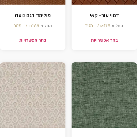
דמוי עור- קאי
פולימד דגם נועה
179 /‏‏‎ ‎- מטר
₪
165 /‏‏‎ ‎- מטר
₪
החל מ
החל מ
בחר אפשרויות
בחר אפשרויות