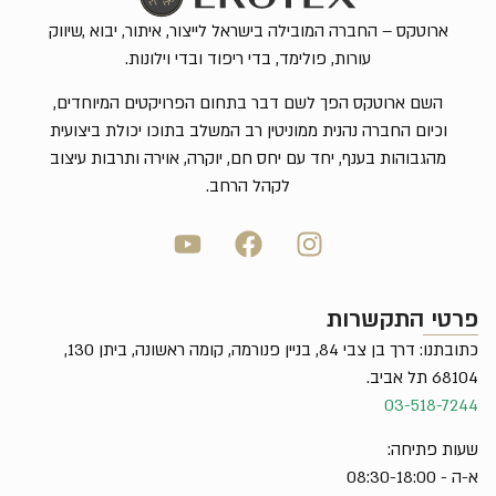
ארוטקס – החברה המובילה בישראל לייצור, איתור, יבוא ,שיווק
עורות, פולימד, בדי ריפוד ובדי וילונות.
השם ארוטקס הפך לשם דבר בתחום הפרויקטים המיוחדים,
וכיום החברה נהנית ממוניטין רב המשלב בתוכו יכולת ביצועית
מהגבוהות בענף, יחד עם יחס חם, יוקרה, אוירה ותרבות עיצוב
לקהל הרחב.
פרטי התקשרות
כתובתנו: דרך בן צבי 84, בניין פנורמה, קומה ראשונה, ביתן 130,
68104 תל אביב.
03-518-7244
שעות פתיחה:
א-ה - 08:30-18:00