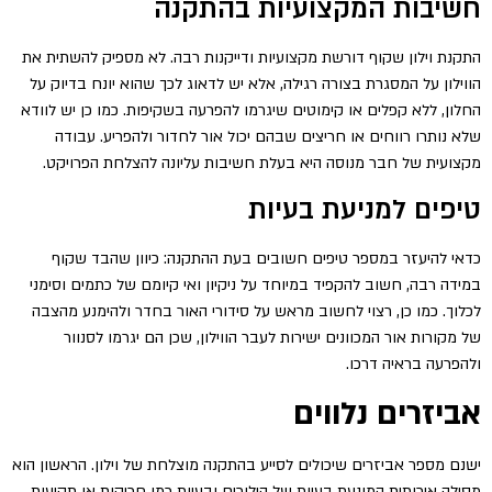
חשיבות המקצועיות בהתקנה
התקנת וילון שקוף דורשת מקצועיות ודייקנות רבה. לא מספיק להשתית את
הווילון על המסגרת בצורה רגילה, אלא יש לדאוג לכך שהוא יונח בדיוק על
החלון, ללא קפלים או קימוטים שיגרמו להפרעה בשקיפות. כמו כן יש לוודא
שלא נותרו רווחים או חריצים שבהם יכול אור לחדור ולהפריע. עבודה
מקצועית של חבר מנוסה היא בעלת חשיבות עליונה להצלחת הפרויקט.
טיפים למניעת בעיות
כדאי להיעזר במספר טיפים חשובים בעת ההתקנה: כיוון שהבד שקוף
במידה רבה, חשוב להקפיד במיוחד על ניקיון ואי קיומם של כתמים וסימני
לכלוך. כמו כן, רצוי לחשוב מראש על סידורי האור בחדר ולהימנע מהצבה
של מקורות אור המכוונים ישירות לעבר הווילון, שכן הם יגרמו לסנוור
ולהפרעה בראיה דרכו.
אביזרים נלווים
ישנם מספר אביזרים שיכולים לסייע בהתקנה מוצלחת של וילון. הראשון הוא
מסילה איכותית המונעת בעיות של הילוכים ובעיות כמו חריקות או תקיעות.