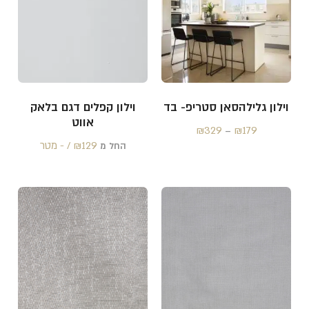
וילון גלילהסאן סטריפ- בד
וילון קפלים דגם בלאק
אווט
₪
329
₪
179
–
129 /‏‏‎ ‎- מטר
₪
החל מ