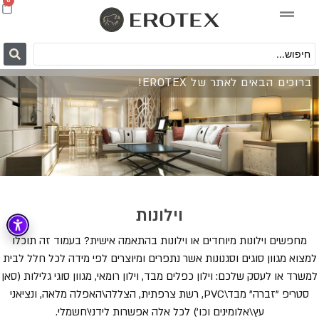
0
ברוכים הבאים לאתר של EROTEX!
וילונות
מחפשים וילונות מיוחדים או וילונות בהתאמה אישית? בעמוד זה תוכלו
למצוא מגוון סוגים וסגנונות אשר נתפרים ומיוצרים לפי מידה לכל חלל לבית
למשרד או לעסק שלכם: וילון כפלים מבד, וילון רומאי, מגוון סוגי גלילות (סאן
סטריפ "זברה" מבד\PVC, רשת צרפתית, הצללה\האפלה מלאה, ונציאני
עץ\אלומינים וכו') לכל אלה אפשרות לידני\חשמלי.