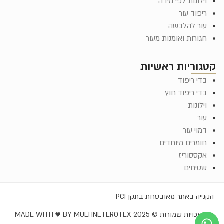
וילונות לפי מידה
ריפוד עור
עור להלבשה
חגורות ואומנות מעור
קטגוריות ראשיות
בדי ריפוד
בדי ריפוד חוץ
וילונות
עור
דמוי עור
חומרים מיוחדים
אקססוריז
שטיחים
הקנייה באתר מאובטחת בתקן PCI
כל הזכויות שמורות © EROTEX 2025
MADE WITH ♥️ BY MULTINET