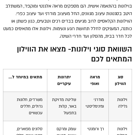
בוילונות בהתאמה אישית. הם מספקים מראה אלגנטי ומוקפד, המשתלב
היטב בסגנונות עיצוב מגוונים, החל מעיצוב מודרני ועד עיצוב כפרי.
הווילונות הקלאסיים לרוב מגיעים בבדים רכים וטבעיים, כגון פשתן או
כותנה, המעניקים לחלל תחושת רוגע ונעימות. וילונות אלו מתאימים כמעט
לכל חדר בבית, מהסלון ועד חדרי השינה.
השוואת סוגי וילונות- מצאו את הווילון
המתאים לכם
סוג
מראה
יתרונות
מתאים במיוחד ל…
הווילון
ואופי
עיקריים
וילונות
מודרני
שליטה מדויקת
משרדים, חלונות
גלילה
ומינימליסטי
באור, קלות
גדולים, חללים
בתפעול
עכשוויים
וילונות
רך ורומנטי
עומק ומרקם
סלונים מפוארים,