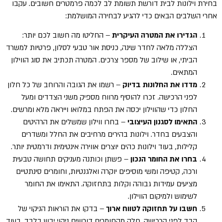
בחירת וילונות לבית דורשת תשומת לב לכמה פרמטרים חשובים. עקבו
אחרי השלבים הבאים כדי להגיע לבחירה המושלמת:
הגדירו את המטרה העיקרית
– החליטו מה חשוב לכם יותר:
הצללה מלאה לחדר שינה, כניסת אור טבעי לסלון, פרטיות למשרד
הביתי, או שילוב של מספר צרכים. המטרה תכתיב את סוג הווילון
המתאים.
מדדו את החלונות בדיוק
– רשמו את הגובה והרוחב של כל חלון
לפני הרכישה. זכרו להוסיף מרווח מספיק משני הצדדים ומעל
החלון כדי שהווילון יכסה את הפתח במלואו וייראה מלא ומרשים.
התאימו לסגנון העיצובי
– בחרו ווילון שמשלים את הרהיטים
והצבעים בחדר. וילונות בהירים מרחיבים את החלל ומשדרים
קלילות, בעוד וילונות כהים יוצרים אווירה אינטימית ודרמטית יותר.
בחרו את החומר הנכון
– פשתן וכותנה מעניקים תחושה טבעית
ורכה, קטיפה ומשי מוסיפים יוקרה ואלגנטיות, וחומרים סינתטיים
מציעים עמידות גבוהה וקלות בתחזוקה. התאימו את החומר
לשימוש ולמיקום הווילון.
חשבו על תחזוקה לטווח ארוך
– בדקו את הוראות הניקוי של
הבד לפני הרכישה. חלק מהחומרים דורשים ניקוי יבש בלבד, בעוד