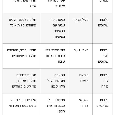
קפלים
עשיר, מראה
חדרי שינה, חללי
אלגנטי
אירוח
וילונות
קליל ומואר
כניסת אור
חלונות לגינה, חללים
שקופים
טבעי עם
פתוחים, פינות אוכל
פרטיות
בסיסית
וילונות
מאוזן ונעים
אור מפוזר ללא
חדרי עבודה, מטבחים,
חצי
סינוור, פרטיות
חללים משפחתיים
שקופים
טובה
וילונות
מותאם
התאמה
חלונות בגדלים
לפי
אישית
מושלמת לכל
חריגים, עסקים,
מידה
חלון וסגנון
פרויקטים מיוחדים
וילונות
אלגנטי
משתלב בכל
סלונים, חדרי שינה,
קלאסיים
ונצחי
סגנון, תחושת
בתים בסגנון מסורתי
רוגע