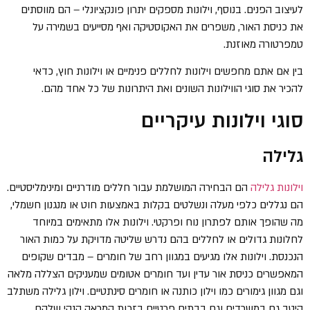
לעיצוב הפנים. בנוסף, וילונות מספקים יתרון פונקציונלי – הם מווסתים
את כניסת האור, משפרים את האקוסטיקה ואף מסייעים בשמירה על
טמפרטורה מאוזנת.
בין אם אתם מחפשים וילונות לחללים פנימיים או וילונות חוץ, כדאי
להכיר את סוגי הווילונות השונים ואת היתרונות של כל אחד מהם.
סוגי וילונות עיקריים
גלילה
וילונות גלילה
הם הבחירה המושלמת עבור חללים מודרניים ומינימליסטיים.
הם נגללים כלפי מעלה ונשלטים בקלות באמצעות חוט או מנגנון חשמלי,
מה שהופך אותם לפתרון נוח ופרקטי. וילונות אלו מתאימים במיוחד
לחלונות גדולים או לחללים בהם נדרש שליטה מדויקת על כמות האור
הנכנסת. וילונות אלו מגיעים במגוון רחב של חומרים – מבדים שקופים
המאפשרים כניסת אור עדין ועד חומרים אטומים שמעניקים הצללה מלאה
וגם מגוון גימורים כמו וילון כותנה או חומרים סינתטיים. וילון גלילה משתלב
היטב גם במשרדים וגם בבתים פרטיים בזכות המראה הנקי שלהם