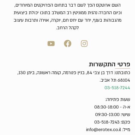
השם ארוטקס הפך לשם דבר בתחום הפרויקטים המיוחדים,
וכיום החברה נהנית ממוניטין רב המשלב בתוכו יכולת ביצועית
מהגבוהות בענף, יחד עם יחס חם, יוקרה, אוירה ותרבות עיצוב
לקהל הרחב.
פרטי התקשרות
כתובתנו: דרך בן צבי 84, בניין פנורמה, קומה ראשונה, ביתן 130,
68104 תל אביב.
03-518-7244
שעות פתיחה:
א-ה - 08:30-18:00
שישי: 09:30-13:00
פקס: 03-518-7243
מייל:
info@erotex.co.il