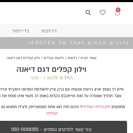
0
דף הבית
בדי ריפוד
ברוכים הבאים לאתר של EROTEX!
עמוד הבית
/
וילונות
/
וילונות קפלים
/ וילון קפלים דגם דיאנה
וילון קפלים דגם דיאנה
החל מ
139 /‏‏‎ ‎- מטר
₪
ווילון רך נשפך ארוג כרשת שקופה עם ברק עדין להשלמת המראה היוקרתי והייחודי
עובר תהליך אשפרה על מנת שייתכבס בקלות באופן רב פעמי ואינו סופח את 
מחפשים
וילון גלילה הצללה
? הדגם הזה הוא אחת האפשרויות, ולצידו תמצאו גם
הצללה
.
צור קשר לפרטים נוספים - 050-5588355