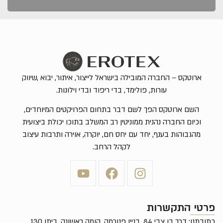
ארוטקס – החברה המובילה בישראל לייצור, איתור, יבוא ,שיווק
עורות, פולימד, בדי ריפוד ובדי וילונות.
השם ארוטקס הפך לשם דבר בתחום הפרויקטים המיוחדים,
וכיום החברה נהנית ממוניטין רב המשלב בתוכו יכולת ביצועית
מהגבוהות בענף, יחד עם יחס חם, יוקרה, אוירה ותרבות עיצוב
לקהל הרחב.
פרטי התקשרות
כתובתנו: דרך בן צבי 84, בניין פנורמה, קומה ראשונה, ביתן 130,