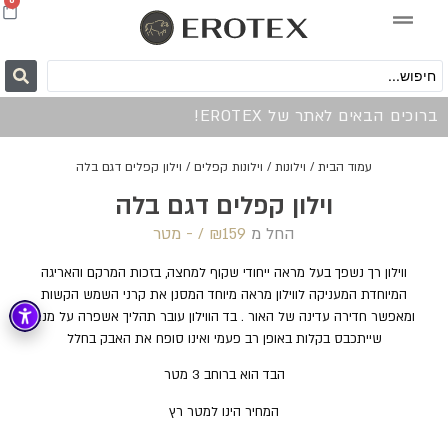
0
ברוכים הבאים לאתר של EROTEX!
עמוד הבית
/
וילונות
/
וילונות קפלים
/ וילון קפלים דגם בלה
וילון קפלים דגם בלה
החל מ
159 /‏‏‎ ‎- מטר
₪
ווילון רך נשפך בעל מראה ייחודי שקוף למחצה, בזכות המרקם והאריגה
המיוחדת המעניקה לווילון מראה מיוחד המסנן את קרני השמש הקשות
ומאפשר חדירה עדינה של האור . בד הווילון עובר תהליך אשפרה על מנת
שייתכבס בקלות באופן רב פעמי ואינו סופח את האבק בחלל
הבד הוא ברוחב 3 מטר
המחיר הינו למטר רץ