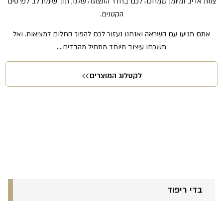
צוות אדיב ומיומן שמחכה לכם בחדר התצוגה שלנו, תוך שימת לב לפרטים
הקטנים.
אתם תגיעו עם השראה ואנחנו נעזור לכם להפוך החלום למציאות. ואל
תשכחו עיצוב מיוחד מתחיל מהבדים….
לקטלוג המוצרים
בדי ריפוד