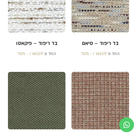
בד ריפוד – סיאם
בד ריפוד – פיקאסו
169 /‏‏‎ ‎- מטר
₪
169 /‏‏‎ ‎- מטר
₪
החל מ
החל מ