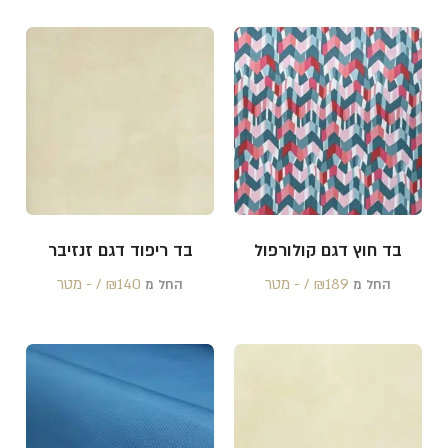
בד חוץ דגם קולורפול
בד ריפוד דגם זנזיבר
189 /‏‏‎ ‎- מטר
₪
140 /‏‏‎ ‎- מטר
₪
החל מ
החל מ