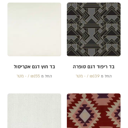
בד ריפוד דגם סופרה
בד חוץ דגם אקריסול
139 /‏‏‎ ‎- מטר
₪
155 /‏‏‎ ‎- מטר
₪
החל מ
החל מ