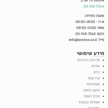
ביב.
03-518-
 פתיחה:
08:3
09:
03-
info@erotex.co.il
ע שימושי
יניות החזרות
דות
וג
ו קשר
לוחים
נון האתר
ת האתר
לות נפוצות