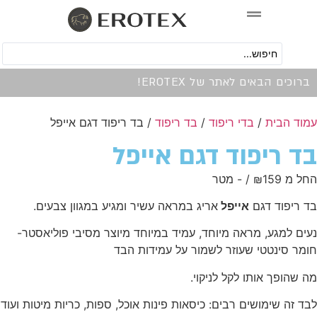
0
 הבאים לאתר של EROTEX!
בית
/
בדי ריפוד
/
בד ריפוד
/ בד ריפוד דגם אייפל
ריפוד דגם אייפל
159 /‏‏‎ ‎- מטר
₪
וד דגם
אייפל
אריג
במראה עשיר ומגיע במגוון צבעים.
מגע, מראה מיוחד, עמיד במיוחד מיוצר מסיבי פוליאסטר-
ינטטי שעוזר לשמור על עמידות הבד
ך אותו לקל לניקוי.
שימושים רבים: כיסאות פינות אוכל, ספות, כריות מיטות ועוד