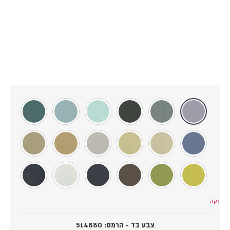
קה
צבע בד - הרמס
:
514880