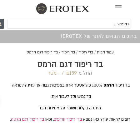
0
כים הבאים לאתר של EROTEX!
עמוד הבית
/
בדי ריפוד
/
בד ריפוד
/ בד ריפוד דגם הרמס
בד ריפוד דגם הרמס
החל מ
159 /‏‏‎ ‎- מטר
₪
בד ריפוד
הרמס
100% פוליאסטר ארוג בצפיפות גבוה אך עדינה למראה
בד גמיש וקל לעבוד איתו
מתנקה בקלות ושומר על אחידות הבד
רוצים לראות עוד? כאן נמצא
בדי ריפוד עודפים
, וכאן
בד ריפוד דגם מלטה
.