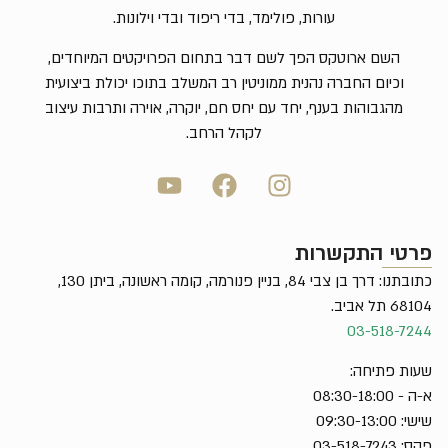
עורות, פולימד, בדי ריפוד ובדי וילונות.
השם ארוטקס הפך לשם דבר בתחום הפרויקטים המיוחדים,
וכיום החברה נהנית ממוניטין רב המשלב בתוכו יכולת ביצועית
מהגבוהות בענף, יחד עם יחס חם, יוקרה, אוירה ותרבות עיצוב
לקהל הרחב.
פרטי התקשרות
כתובתנו: דרך בן צבי 84, בניין פנורמה, קומה ראשונה, ביתן 130,
68104 תל אביב.
03-518-7244
שעות פתיחה:
א-ה - 08:30-18:00
שישי: 09:30-13:00
פקס: 03-518-7243