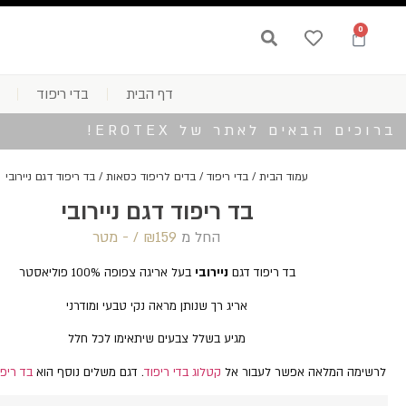
0
דף הבית
בדי ריפוד
ברוכים הבאים לאתר של EROTEX!
עמוד הבית
/
בדי ריפוד
/
בדים לריפוד כסאות
/ בד ריפוד דגם ניירובי
בד ריפוד דגם ניירובי
החל מ
159 /‏‏‎ ‎- מטר
₪
בד ריפוד דגם
ניירובי
בעל אריגה צפופה 100% פוליאסטר
אריג רך שנותן מראה נקי טבעי ומודרני
מגיע בשלל צבעים שיתאימו לכל חלל
לרשימה המלאה אפשר לעבור אל
קטלוג בדי ריפוד
. דגם משלים נוסף הוא
בד ריפ