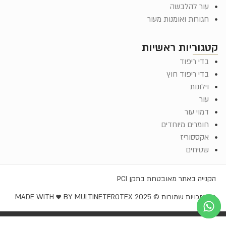
עור להלבשה
חגורות ואומנות מעור
קטגוריות ראשיות
בדי ריפוד
בדי ריפוד חוץ
וילונות
עור
דמוי עור
חומרים מיוחדים
אקססוריז
שטיחים
הקנייה באתר מאובטחת בתקן PCI
כל הזכויות שמורות © EROTEX 2025
MADE WITH ♥️ BY MULTINET