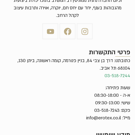
וכיום החברה נהנית ממוניטין רב המשלב בתוכו יכולת ביצועית
מהגבוהות בענף, יחד עם יחס חם, יוקרה, אוירה ותרבות עיצוב
לקהל הרחב.
פרטי התקשרות
כתובתנו: דרך בן צבי 84, בניין פנורמה, קומה ראשונה, ביתן 130,
68104 תל אביב.
03-518-7244
שעות פתיחה:
א-ה - 08:30-18:00
שישי: 09:30-13:00
פקס: 03-518-7243
מייל:
info@erotex.co.il
מידע שימושי