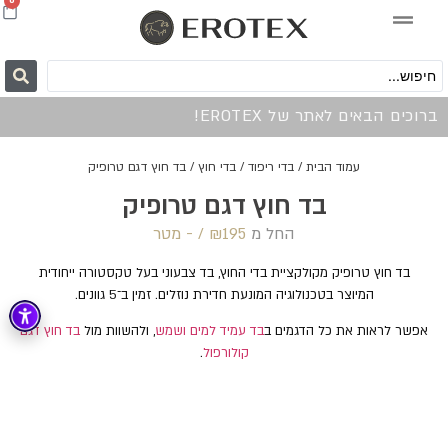
0
ברוכים הבאים לאתר של EROTEX!
עמוד הבית
/
בדי ריפוד
/
בדי חוץ
/ בד חוץ דגם טרופיק
בד חוץ דגם טרופיק
החל מ
195 /‏‏‎ ‎- מטר
₪
בד חוץ טרופיק מקולקציית בדי החוץ, בד צבעוני בעל טקסטורה ייחודית
המיוצר בטכנולוגיה המונעת חדירת נוזלים. זמין ב־5 גוונים.
אפשר לראות את כל הדגמים ב
בד עמיד למים ושמש
, ולהשוות מול
בד חוץ דגם
קולורפול
.