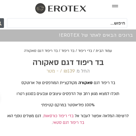
0
כים הבאים לאתר של EROTEX!
עמוד הבית
/
בדי ריפוד
/
בד ריפוד
/ בד ריפוד דגם סאקורה
בד ריפוד דגם סאקורה
החל מ
139 /‏‏‎ ‎- מטר
₪
בד ריפוד דגם
סאקורה
מקולקציית המודפסים של ארוטקס
תוכלו למצוא מגוון רחב של הדפסים עיצובים וצבעים בסגנון רטרו
100% פוליאסטר במרקם קטיפתי
לרשימה המלאה אפשר לעבור אל
בדי ריפוד כורסאות
. דגם משלים נוסף הוא
בד ריפוד דגם סטאי
.