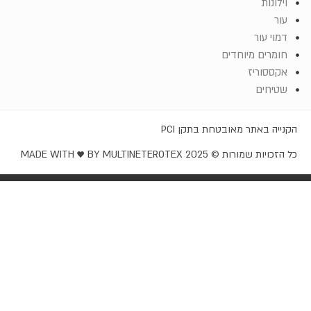
וילונות
עור
דמוי עור
חומרים מיוחדים
אקססוריז
שטיחים
קנייה באתר מאובטחת בתקן PCI
ל הזכויות שמורות © EROTEX 2025
MADE WITH ♥️ BY MULTINET