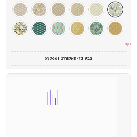
קה
צבע בד-סאקורה
:
533661