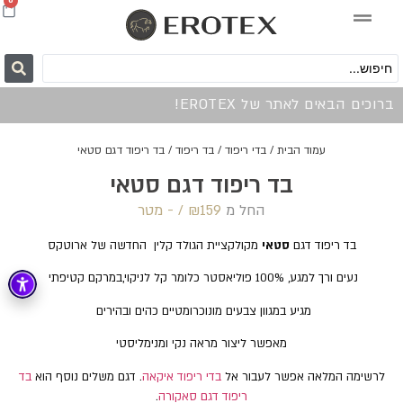
0
ברוכים הבאים לאתר של EROTEX!
עמוד הבית
/
בדי ריפוד
/
בד ריפוד
/ בד ריפוד דגם סטאי
בד ריפוד דגם סטאי
החל מ
159 /‏‏‎ ‎- מטר
₪
בד ריפוד דגם
סטאי
מקולקציית הגולד קלין החדשה של ארוטקס
נעים ורך למגע, 100% פוליאסטר כלומר קל לניקוי,במרקם קטיפתי
מגיע במגוון צבעים מונוכרומטיים כהים ובהירים
מאפשר ליצור מראה נקי ומנימליסטי
לרשימה המלאה אפשר לעבור אל
בדי ריפוד איקאה
. דגם משלים נוסף הוא
בד
ריפוד דגם סאקורה
.