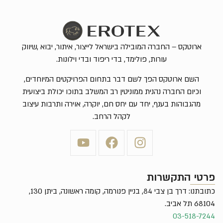
ארוטקס – החברה המובילה בישראל לייצור, איתור, יבוא ,שיווק
עורות, פולימד, בדי ריפוד ובדי וילונות.
השם ארוטקס הפך לשם דבר בתחום הפרויקטים המיוחדים,
וכיום החברה נהנית ממוניטין רב המשלב בתוכו יכולת ביצועית
מהגבוהות בענף, יחד עם יחס חם, יוקרה, אוירה ותרבות עיצוב
לקהל הרחב.
פרטי התקשרות
כתובתנו: דרך בן צבי 84, בניין פנורמה, קומה ראשונה, ביתן 130,
68104 תל אביב.
03-518-7244