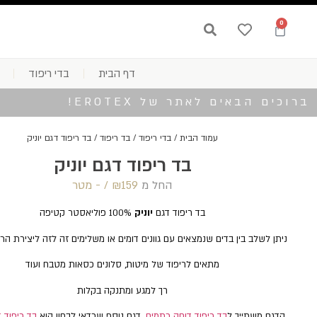
0
דף הבית
בדי ריפוד
ברוכים הבאים לאתר של EROTEX!
עמוד הבית
/
בדי ריפוד
/
בד ריפוד
/ בד ריפוד דגם יוניק
בד ריפוד דגם יוניק
החל מ
159 /‏‏‎ ‎- מטר
₪
בד ריפוד דגם
יוניק
100% פוליאסטר קטיפה
ניתן לשלב בין בדים שנמצאים עם גוונים דומים או משלימים זה לזה ליצירת הרמונ
מתאים לריפוד של מיטות, סלונים כסאות מטבח ועוד
רך למגע ומתנקה בקלות
הדגם משתייך ל
בד ריפוד דוחה כתמים
. דגם נוסף שכדאי לבחון הוא
בד ריפוד 