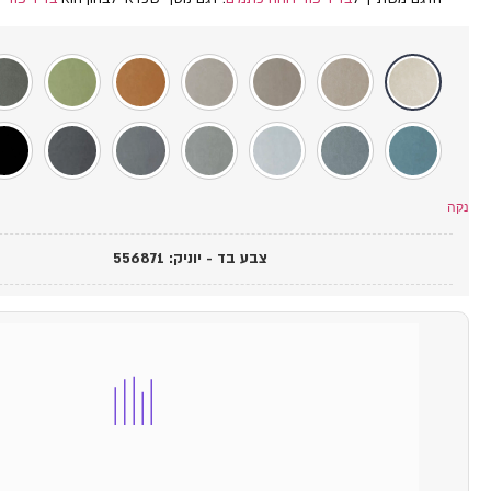
נקה
צבע בד - יוניק
:
556871