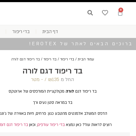
0
דף הבית
בדי ריפוד
ברוכים הבאים לאתר של EROTEX!
עמוד הבית
/
בדי ריפוד
/
בד ריפוד
/ בד ריפוד דגם לורה
בד ריפוד דגם לורה
החל מ
135 /‏‏‎ ‎- מטר
₪
בד ריפוד דגם
לורה
מקולקציית המודפסים של ארוטקס
בד במראה סטן נעים ורך
הדפס המשלב אלמנטים מהטבע כגון: פרחים, חיות באווירה של ג'ונג
רוצים לראות עוד? כאן נמצא
בדי ריפוד עודפים
, וכאן
בד ריפוד דגם דומי