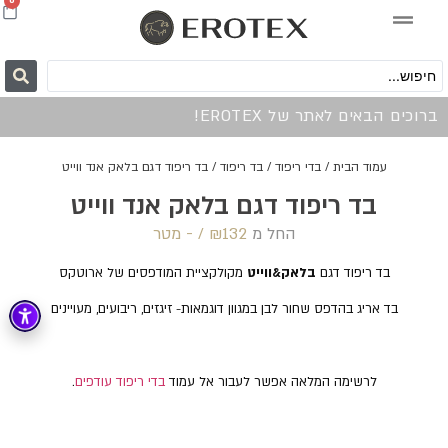
0
ברוכים הבאים לאתר של EROTEX!
עמוד הבית
/
בדי ריפוד
/
בד ריפוד
/ בד ריפוד דגם בלאק אנד ווייט
בד ריפוד דגם בלאק אנד ווייט
החל מ
132 /‏‏‎ ‎- מטר
₪
בד ריפוד דגם
בלאק&ווייט
מקולקציית המודפסים של ארוטקס
בד אריג בהדפס שחור לבן במגוון דוגמאות- זיגזים, ריבועים, מעויינים
לרשימה המלאה אפשר לעבור אל עמוד
בדי ריפוד עודפים
.