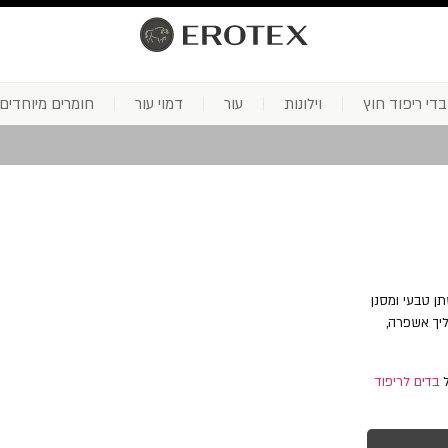
בדי ריפוד חוץ
וילונות
עור
דמוי עור
חומרים מיוחדים
י, רך ונשפך, שקוף למחצה. מכיל 35% סיב פשתן טבעי ומסנן
תן. הבד עובר תהליך אשפרה,
ל
בדים לריפוד