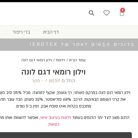
0
דף הבית
בדי ריפוד
ברוכים הבאים לאתר של EROTEX!
עמוד הבית
/
וילונות
/ וילון רומאי דגם לונה
וילון רומאי דגם לונה
החל מ
159 /‏‏‎ ‎- מטר
₪
וילון רומאי דגם לונה במרקם פשתנ
את קרני השמש הבוהקות. הרכב: 68% פוליאסטר, 32% פש
מתכבס בקלות ואינו סופח אבק. זמין ב־5 גוונים.
הדגם מוצג לצד יתר הדגמים בעמוד
וילונות בעיצוב אישי
, ואפשר להשוות אותו מו
כסאות
.