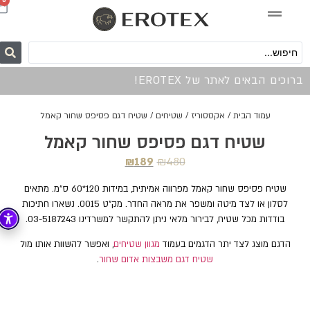
0
ברוכים הבאים לאתר של EROTEX!
עמוד הבית
/
אקססוריז
/
שטיחים
/ שטיח דגם פסיפס שחור קאמל
שטיח דגם פסיפס שחור קאמל
₪
189
₪
480
שטיח פסיפס שחור קאמל מפרווה אמיתית, במידות 120*60 ס"מ. מתאים
לסלון או לצד מיטה ומשפר את מראה החדר. מק"ט 0015. נשארו חתיכות
בודדות מכל שטיח, לבירור מלאי ניתן להתקשר למשרדינו 03-5187243.
הדגם מוצג לצד יתר הדגמים בעמוד
מגוון שטיחים
, ואפשר להשוות אותו מול
שטיח דגם משבצות אדום שחור
.