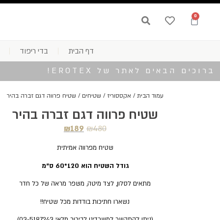
0
דף הבית
בדי ריפוד
ברוכים הבאים לאתר של EROTEX!
עמוד הבית
/
אקססוריז
/
שטיחים
/ שטיח פרווה דגם זברה בהיר
שטיח פרווה דגם זברה בהיר
₪
189
₪
480
שטיח מפרווה אמיתית
גודל השטיח הוא 120*60 ס"מ
מתאים לסלון, לצד מיטה, משפר מראה של כל חדר
נשארו חתיכות בודדות מכל שטיח!!
(ניתן להתקשר למשרדינו לבירור מלאי 03-5187243)