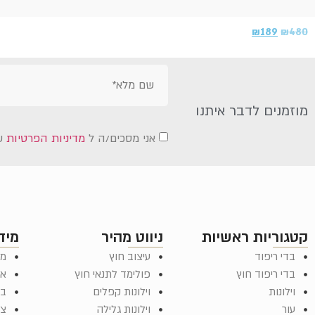
₪
189
₪
480
מוזמנים לדבר איתנו
אני מסכים/ה ל
מדיניות הפרטיות
ש
קטגוריות ראשיות
ניווט מהיר
מיד
בדי ריפוד
עיצוב חוץ
מד
בדי ריפוד חוץ
פולימד לתנאי חוץ
או
וילונות
וילונות קפלים
בל
עור
וילונות גלילה
צר