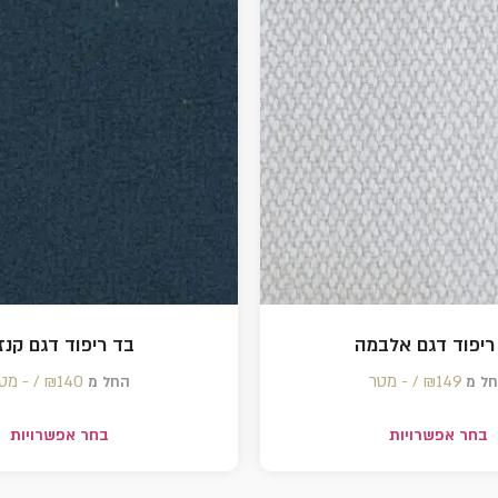
ריפוד דגם אלבמה
בד ריפוד דגם קנז
149 /‏‏‎ ‎- מטר
₪
140 /‏‏‎ ‎- מטר
₪
ל מ
החל מ
בחר אפשרויות
בחר אפשרויות