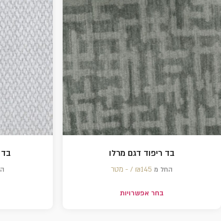
בד ריפוד דגם מרלו
בד 
145 /‏‏‎ ‎- מטר
₪
החל מ
הח
בחר אפשרויות